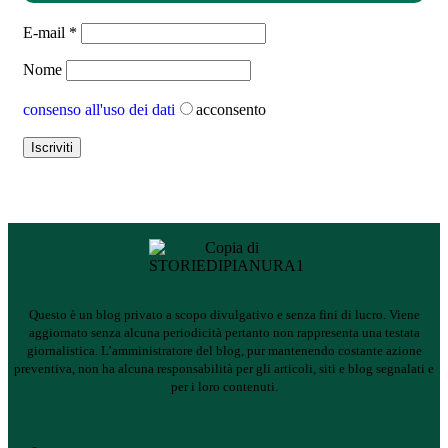
E-mail
*
Nome
consenso all'uso dei dati
acconsento
Questo è un blog privato a scopo divulgativo e senza fini di lucro. Viene
aggiornato senza alcuna periodicità pertanto non rappresenta una testata
giornalistica.
L’amministratore del blog, pur mantenendo costante azione
preventiva, non ha alcuna responsabilità per gli articoli, siti e blog segnalati e
per i loro contenuti.