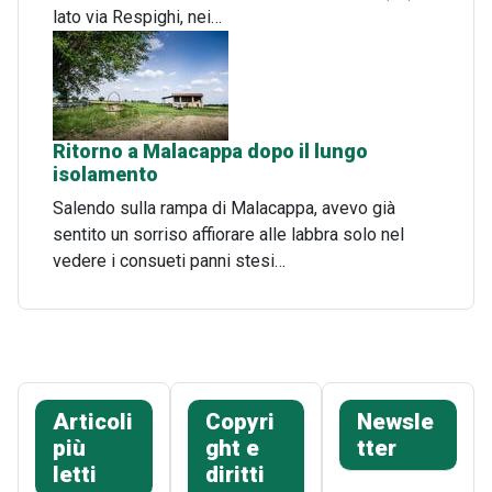
lato via Respighi, nei…
Ritorno a Malacappa dopo il lungo
isolamento
Salendo sulla rampa di Malacappa, avevo già
sentito un sorriso affiorare alle labbra solo nel
vedere i consueti panni stesi…
Articoli
Copyri
Newsle
più
ght e
tter
letti
diritti