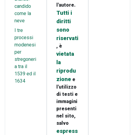
l'autore.
candido
Tutti i
come la
neve
diritti
sono
I tre
processi
riservati
modenesi
, è
per
vietata
stregoneri
la
a tra il
riprodu
1539 ed il
zione
e
1634
l'utilizzo
di testi e
immagini
presenti
nel sito,
salvo
espress