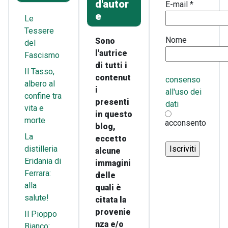
d'autor
E-mail
*
e
Le
Tessere
Nome
Sono
del
l'autrice
Fascismo
di tutti i
Il Tasso,
contenut
consenso
albero al
i
all'uso dei
confine tra
presenti
dati
vita e
in questo
morte
acconsento
blog,
La
eccetto
distilleria
alcune
Eridania di
immagini
Ferrara:
delle
alla
quali è
salute!
citata la
provenie
Il Pioppo
nza e/o
Bianco: