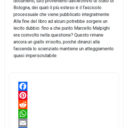
documenti, tutti provenienti dall’Archivio di Stato di
Bologna, dei quali il più esteso è il fascicolo
processuale che viene pubblicato integralmente.
Alla fine del libro ad alcuni potrebbe sorgere un
lecito dubbio: fino a che punto Marcello Malpighi
era coinvolto nella questione? Questo rimane
ancora un giallo irrisolto, poiché dinanzi alla
faccenda lo scienziato mantiene un atteggiamento
quasi imperscrutabile.
F
a
P
c
i
R
e
n
e
W