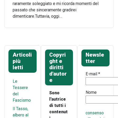
raramente soleggiato e mi ricorda momenti del
passato che sinceramente gradirei
dimenticare.Tuttavia, oggi…
Articoli
Copyri
Newsle
più
ght e
tter
letti
diritti
d'autor
E-mail
*
e
Le
Tessere
Nome
Sono
del
l'autrice
Fascismo
di tutti i
Il Tasso,
contenut
consenso
albero al