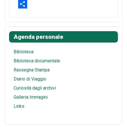
b
t
d
h
E
o
e
d
a
m
S
o
r
i
t
a
h
k
e
t
s
i
a
Agenda personale
s
A
l
r
t
p
e
Biblioteca
p
Biblioteca documentale
Rassegna Stampa
Diario di Viaggio
Curiosità dagli archivi
Galleria Immagini
Links