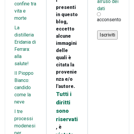
i
all'uso dei
confine tra
presenti
dati
vita e
in questo
morte
acconsento
blog,
La
eccetto
distilleria
alcune
Eridania di
immagini
Ferrara:
delle
alla
quali è
salute!
citata la
provenie
Il Pioppo
nza e/o
Bianco:
l'autore.
candido
Tutti i
come la
neve
diritti
sono
I tre
processi
riservati
modenesi
, è
per