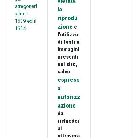
vietata
stregoneri
la
a tra il
riprodu
1539 ed il
zione
e
1634
l'utilizzo
di testi e
immagini
presenti
nel sito,
salvo
espress
a
autorizz
azione
da
richieder
si
attravers