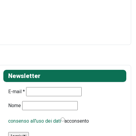
…
Newsletter
E-mail
*
Nome
consenso all'uso dei dati
acconsento