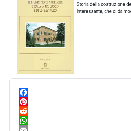
Storia della costruzione de
interessante, che ci dà mod
F
a
P
c
i
R
e
n
e
W