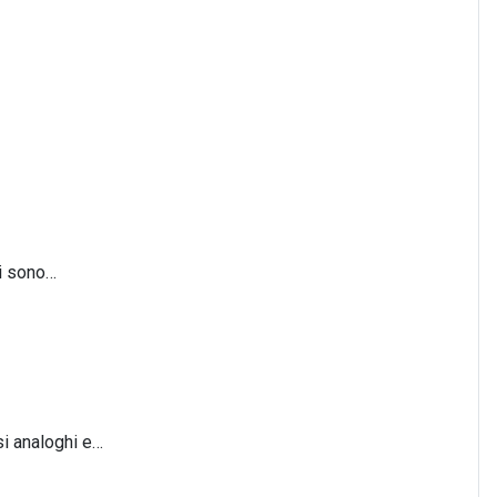
mi sono…
si analoghi e…