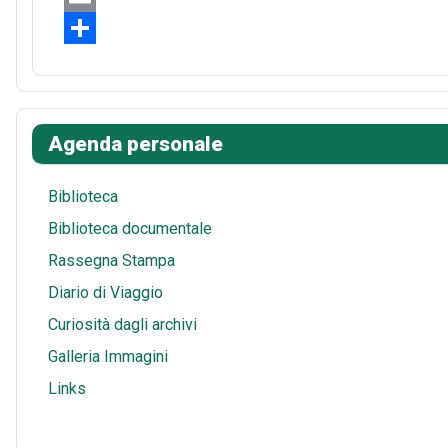
b
t
d
h
E
o
e
d
a
m
S
o
r
i
t
a
h
k
e
t
s
i
a
Agenda personale
s
A
l
r
t
p
e
Biblioteca
p
Biblioteca documentale
Rassegna Stampa
Diario di Viaggio
Curiosità dagli archivi
Galleria Immagini
Links