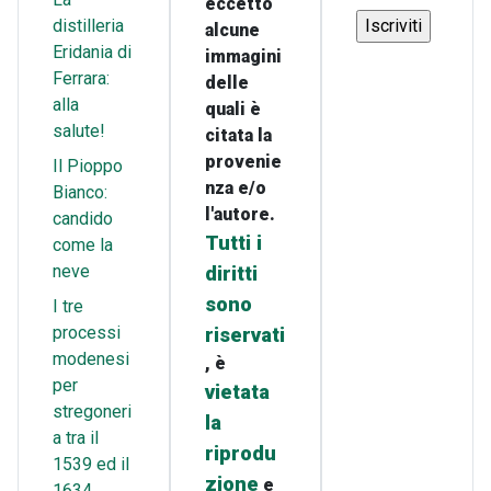
eccetto
distilleria
alcune
Eridania di
immagini
Ferrara:
delle
alla
quali è
salute!
citata la
provenie
Il Pioppo
nza e/o
Bianco:
l'autore.
candido
Tutti i
come la
neve
diritti
sono
I tre
processi
riservati
modenesi
, è
per
vietata
stregoneri
la
a tra il
riprodu
1539 ed il
zione
e
1634