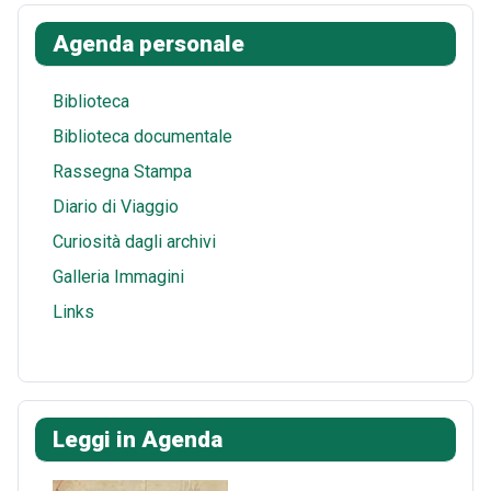
k
e
t
s
i
a
Agenda personale
s
A
l
r
t
p
e
Biblioteca
p
Biblioteca documentale
Rassegna Stampa
Diario di Viaggio
Curiosità dagli archivi
Galleria Immagini
Links
Leggi in Agenda