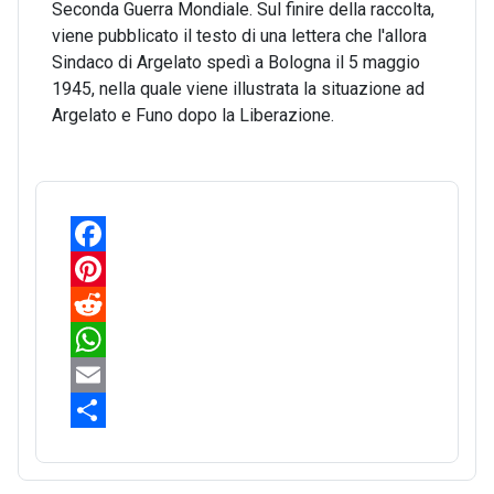
Seconda Guerra Mondiale. Sul finire della raccolta,
viene pubblicato il testo di una lettera che l'allora
Sindaco di Argelato spedì a Bologna il 5 maggio
1945, nella quale viene illustrata la situazione ad
Argelato e Funo dopo la Liberazione.
F
a
P
c
i
R
e
n
e
W
b
t
d
h
E
o
e
d
a
m
S
o
r
i
t
a
h