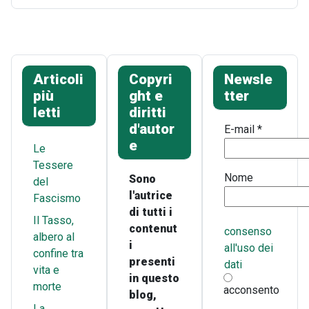
Articoli
Copyri
Newsle
più
ght e
tter
letti
diritti
d'autor
E-mail
*
e
Le
Tessere
Nome
Sono
del
l'autrice
Fascismo
di tutti i
Il Tasso,
contenut
consenso
albero al
i
all'uso dei
confine tra
presenti
dati
vita e
in questo
morte
acconsento
blog,
La