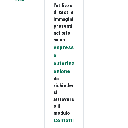
l'utilizzo
di testi e
immagini
presenti
nel sito,
salvo
espress
a
autorizz
azione
da
richieder
si
attravers
o il
modulo
Contatti
.