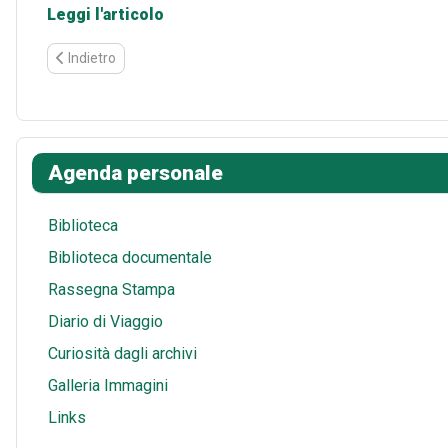
Leggi l'articolo
Articolo precedente: Il BorgoRotondo - febbraio-marzo 2019
Indietro
Agenda personale
Biblioteca
Biblioteca documentale
Rassegna Stampa
Diario di Viaggio
Curiosità dagli archivi
Galleria Immagini
Links