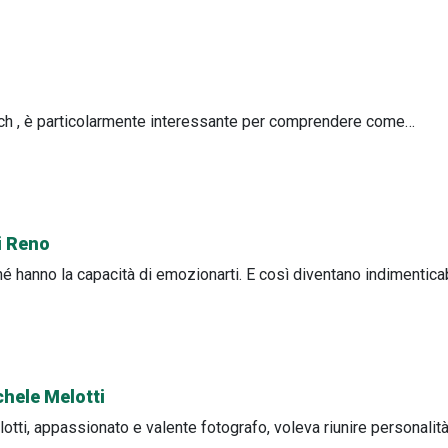
buch , è particolarmente interessante per comprendere come…
i Reno
 hanno la capacità di emozionarti. E così diventano indimenticab
chele Melotti
otti, appassionato e valente fotografo, voleva riunire personalit