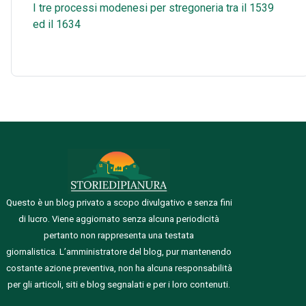
I tre processi modenesi per stregoneria tra il 1539
ed il 1634
Questo è un blog privato a scopo divulgativo e senza fini
di lucro. Viene aggiornato senza alcuna periodicità
pertanto non rappresenta una testata
giornalistica.
L’amministratore del blog, pur mantenendo
costante azione preventiva, non ha alcuna responsabilità
per gli articoli, siti e blog segnalati e per i loro contenuti.