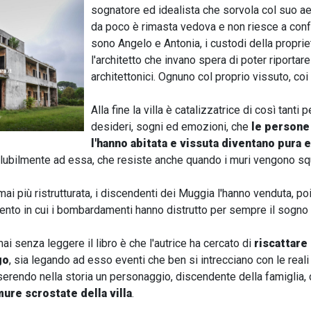
sognatore ed idealista che sorvola col suo aereo
da poco è rimasta vedova e non riesce a confe
sono Angelo e Antonia, i custodi della propriet
l'architetto che invano spera di poter riportar
architettonici. Ognuno col proprio vissuto, coi 
Alla fine la villa è catalizzatrice di così tanti p
desideri, sogni ed emozioni, che
le persone
l'hanno abitata e vissuta diventano pura 
solubilmente ad essa, che resiste anche quando i muri vengono squ
mai più ristrutturata, i discendenti dei Muggia l'hanno venduta, po
mento in cui i bombardamenti hanno distrutto per sempre il sogn
 senza leggere il libro è che l'autrice ha cercato di
riscattare 
go
, sia legando ad esso eventi che ben si intrecciano con le real
inserendo nella storia un personaggio, discendente della famiglia
mure scrostate della villa
.