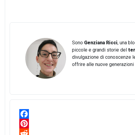
Sono
Genziana Ricci
, una bl
piccole e grandi storie del
te
divulgazione di conoscenze lega
offrire alle nuove generazion
F
a
P