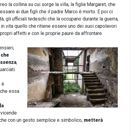
 la collina su cui sorge la villa, la figlia Margaret, che
ssare ai due figli che il padre Marco è morto. E poi ci
à, gli ufficiali tedeschi che la occupano durante la guerra,
e in vita quello che ritiene essere uno dei suoi capolavori
propri affetti e con le proprie paure da affrontare.
ensieri,
 che
essenza
,
arciati.
i è
o che essa
la
i vicende
, che con un gesto semplice e simbolico,
metterà