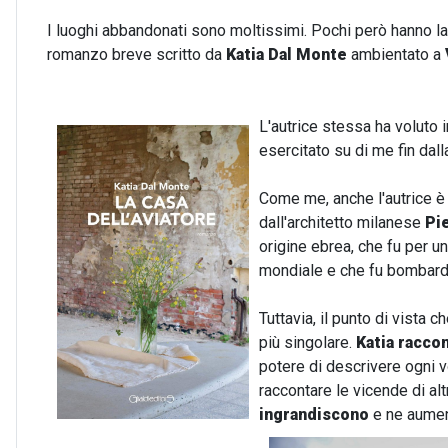
I luoghi abbandonati sono moltissimi. Pochi però hanno la
romanzo breve scritto da
Katia Dal Monte
ambientato a
L'autrice stessa ha voluto 
esercitato su di me fin dall
Come me, anche l'autrice è 
dall'architetto milanese
Pi
origine ebrea, che fu per u
mondiale e che fu bombarda
Tuttavia, il punto di vista
più singolare.
Katia raccon
potere di descrivere ogni 
raccontare le vicende di al
ingrandiscono
e ne aumen