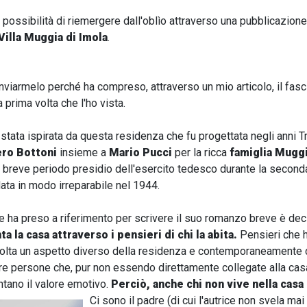
 possibilità di riemergere dall'oblìo attraverso una pubblicazio
Villa Muggia
di
Imola
.
inviarmelo perché ha compreso, attraverso un mio articolo, il fasc
a prima volta che l'ho vista.
stata ispirata da questa residenza che fu progettata negli anni T
ero Bottoni
insieme a
Mario Pucci
per la ricca
famiglia Mugg
n breve periodo presidio dell'esercito tedesco durante la second
ta in modo irreparabile nel 1944.
 che ha preso a riferimento per scrivere il suo romanzo breve è d
ta la casa attraverso i pensieri di chi la abita.
Pensieri che h
volta un aspetto diverso della residenza e contemporaneamente 
tre persone che, pur non essendo direttamente collegate alla cas
tano il valore emotivo.
Perciò, anche chi non vive nella casa
Ci sono il padre (di cui l'autrice non svela mai