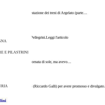
to, sugli argomenti: la stazione dei treni di Argelato (parte…
eto, dipinta da Gino Pellegrini.Leggi l'articolo
GNA
E E PILASTRINI
 prometteva una bella giornata di sole, ma avevo…
 aprile 2025
URIA
Agostino come eravamo (Riccardo Galli) per avere promosso e divulgat
lini