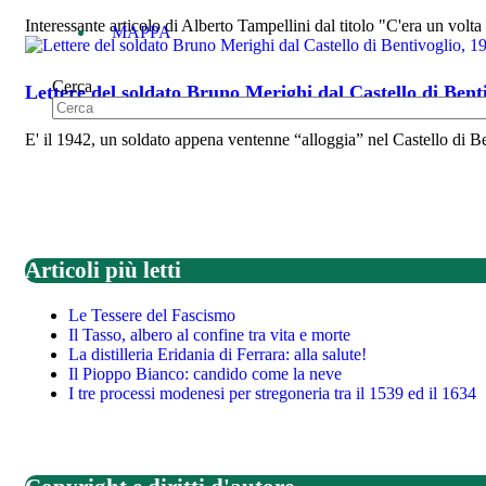
Interessante articolo di Alberto Tampellini dal titolo "C'era un volta
MAPPA
Cerca
Lettere del soldato Bruno Merighi dal Castello di Bent
E' il 1942, un soldato appena ventenne “alloggia” nel Castello di
Articoli più letti
Le Tessere del Fascismo
Il Tasso, albero al confine tra vita e morte
La distilleria Eridania di Ferrara: alla salute!
Il Pioppo Bianco: candido come la neve
I tre processi modenesi per stregoneria tra il 1539 ed il 1634