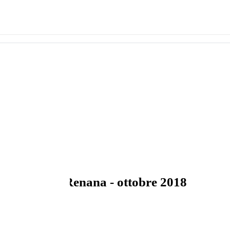
bre 2018
zio Bonifica Renana - ottobre 2018
mpianti idrovori.