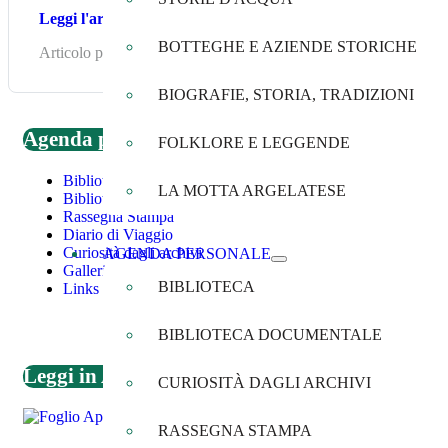
Leggi l'articolo
BOTTEGHE E AZIENDE STORICHE
Articolo precedente: Facebook - diffusione articolo Consorzio 
BIOGRAFIE, STORIA, TRADIZIONI
Agenda personale
FOLKLORE E LEGGENDE
Biblioteca
LA MOTTA ARGELATESE
Biblioteca documentale
Rassegna Stampa
Diario di Viaggio
Curiosità dagli archivi
AGENDA PERSONALE
Galleria Immagini
BIBLIOTECA
Links
BIBLIOTECA DOCUMENTALE
Leggi in Agenda
CURIOSITÀ DAGLI ARCHIVI
RASSEGNA STAMPA