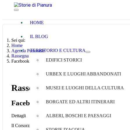
HOME
IL BLOG
Sei qui:
Home
TERRITORIO E CULTURA
Agenda Personale
Rassegna Stampa
EDIFICI STORICI
Facebook - diffusione articolo Corsorzio Bonifica Renana - otto
URBEX E LUOGHI ABBANDONATI
Rassegna Stampa
MUSEI E LUOGHI DELLA CULTURA
Facebook - diffusione articolo Corsor
BORGATE ED ALTRI ITINERARI
Dettagli
ALBERI, BOSCHI E PAESAGGI
Il Corsorzio della Bonifica Renana divulga il
mio articolo
sugli i
STORIE D'ACQUA