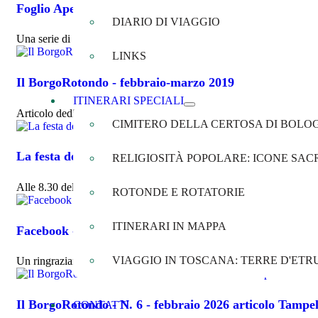
Foglio Aperto - N. 1 - gennaio-marzo 2021
DIARIO DI VIAGGIO
Una serie di articoli pubblicati su Foglio Aperto, giornale di Argela
LINKS
Il BorgoRotondo - febbraio-marzo 2019
ITINERARI SPECIALI
Articolo dedicato alla Piazzetta Betlemme di San Giovanni in Persic
CIMITERO DELLA CERTOSA DI BOLO
La festa del 1° Maggio nel borgo antico di Malacappa
RELIGIOSITÀ POPOLARE: ICONE SACR
Alle 8.30 del mattino ho guardato fuori dalla finestra. Il cielo non
ROTONDE E ROTATORIE
ITINERARI IN MAPPA
Facebook - diffusione articolo Viaggiatori di Pianura -
VIAGGIO IN TOSCANA: TERRE D'ETR
Un ringraziamento a Il nostro Navile (Mauro Tolomelli) e a Sant'
Il BorgoRotondo - N. 6 - febbraio 2026 articolo Tampel
CONTATTI