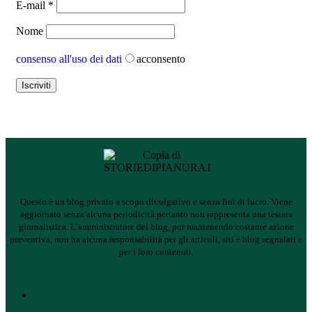
E-mail
*
Nome
consenso all'uso dei dati
acconsento
Questo è un blog privato a scopo divulgativo e senza fini di lucro. Viene
aggiornato senza alcuna periodicità pertanto non rappresenta una testata
giornalistica.
L’amministratore del blog, pur mantenendo costante azione
preventiva, non ha alcuna responsabilità per gli articoli, siti e blog segnalati e
per i loro contenuti.