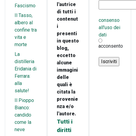
l'autrice
Fascismo
di tutti i
Il Tasso,
contenut
consenso
albero al
i
all'uso dei
confine tra
presenti
dati
vita e
in questo
morte
acconsento
blog,
La
eccetto
distilleria
alcune
Eridania di
immagini
Ferrara:
delle
alla
quali è
salute!
citata la
provenie
Il Pioppo
nza e/o
Bianco:
l'autore.
candido
Tutti i
come la
neve
diritti