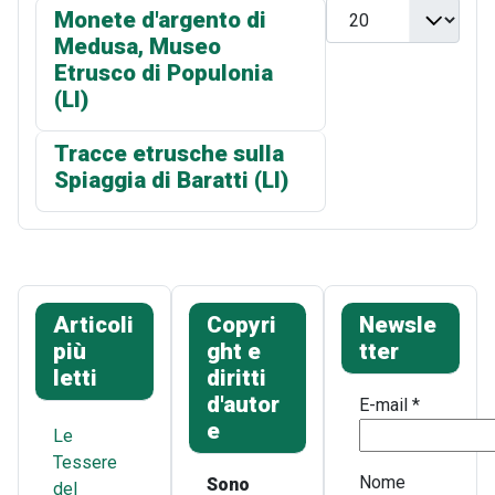
Visualizza n.
Monete d'argento di
Medusa, Museo
Etrusco di Populonia
(LI)
Tracce etrusche sulla
Spiaggia di Baratti (LI)
Articoli
Copyri
Newsle
più
ght e
tter
letti
diritti
d'autor
E-mail
*
e
Le
Tessere
Nome
Sono
del