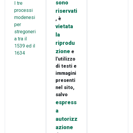
sono
I tre
processi
riservati
modenesi
, è
per
vietata
stregoneri
la
a tra il
riprodu
1539 ed il
zione
e
1634
l'utilizzo
di testi e
immagini
presenti
nel sito,
salvo
espress
a
autorizz
azione