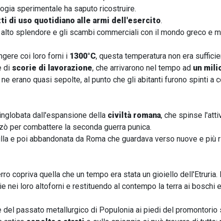
logia sperimentale ha saputo ricostruire.
ti di uso quotidiano alle armi dell'esercito
.
 più alto splendore e gli scambi commerciali con il mondo greco e 
iungere
coi loro forni i
1300°C
, questa temperatura non era sufficien
e di
scorie di lavorazione
, che arrivarono nel tempo ad
un mili
e
ne erano quasi sepolte, al punto che gli abitanti furono spinti a c
inglobata dall'espansione della
civiltà romana
, che spinse l'att
zzò per combattere la seconda guerra punica.
 Silla e poi abbandonata da Roma che guardava verso nuove e più ri
erro copriva quella che un tempo era stata un gioiello dell'Etruria
e nei loro altoforni e restituendo al contempo la terra ai boschi e 
ce del passato metallurgico di Populonia ai piedi del promontorio 