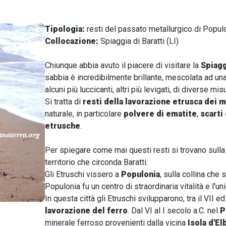
Tipologia:
resti del passato metallurgico di Popul
Collocazione:
Spiaggia di Baratti
(LI)
Chiunque abbia avuto il piacere di visitare la
Spiagg
sabbia è incredibilmente brillante, mescolata ad u
alcuni più luccicanti, altri più levigati, di diverse m
Si tratta di
resti della lavorazione etrusca dei m
naturale, in particolare
polvere di ematite
,
scarti
etrusche
.
Per spiegare come mai questi resti si trovano sulla
territorio che circonda Baratti.
Gli Etruschi vissero a
Populonia
, sulla collina che
Populonia fu un centro di straordinaria vitalità e l
In questa città gli Etruschi svilupparono, tra il VII ed
lavorazione del ferro
.
Dal VI al I secolo a.C. nel
P
minerale ferroso provenienti dalla vicina
Isola d'El