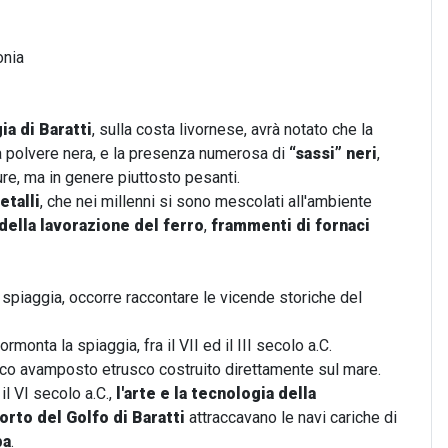
onia
ia di Baratti
, sulla costa livornese, avrà notato che la
na polvere nera, e la presenza numerosa di
“sassi” neri
,
isure, ma in genere piuttosto pesanti.
etalli
, che nei millenni si sono mescolati all'ambiente
 della lavorazione del ferro
,
frammenti di fornaci
 spiaggia, occorre raccontare le vicende storiche del
 sormonta la spiaggia,
fra il VII ed il III secolo a.C.
'unico avamposto etrusco costruito direttamente sul mare.
 il VI secolo a.C.,
l'arte e la tecnologia della
orto del Golfo di Baratti
attraccavano le navi cariche di
ba
.