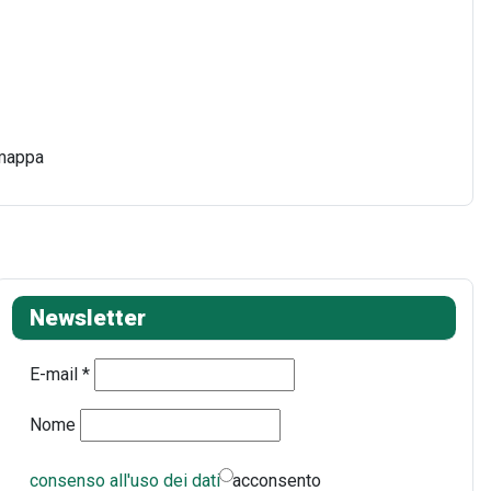
 mappa
Newsletter
E-mail
*
Nome
consenso all'uso dei dati
acconsento