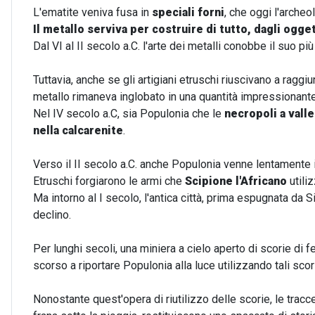
L'ematite veniva fusa in
speciali forni
, che oggi l'archeo
Il metallo serviva per costruire di tutto, dagli ogget
Dal VI al II secolo a.C. l'arte dei metalli conobbe il suo
Tuttavia, anche se gli artigiani etruschi riuscivano a ragg
metallo rimaneva inglobato in una quantità impressionant
Nel IV secolo a.C, sia Populonia che le
necropoli a vall
nella calcarenite
.
Verso il II secolo a.C. anche Populonia venne lentamente 
Etruschi forgiarono le armi che
Scipione l'Africano
utili
Ma intorno al I secolo, l'antica città, prima espugnata da
declino.
Per lunghi secoli, una miniera a cielo aperto di scorie di f
scorso a riportare Populonia alla luce utilizzando tali scori
Nonostante quest'opera di riutilizzo delle scorie, le trac