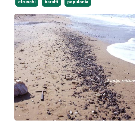
etruschi
baratti
populonia