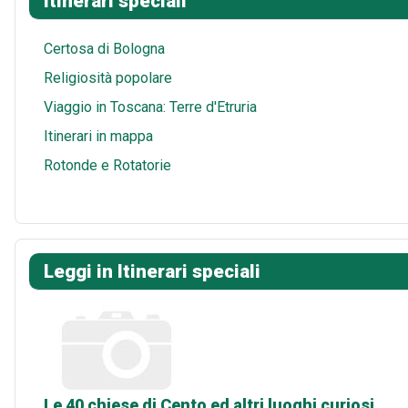
Itinerari speciali
s
A
l
r
t
p
e
Certosa di Bologna
p
Religiosità popolare
Viaggio in Toscana: Terre d'Etruria
Itinerari in mappa
Rotonde e Rotatorie
Leggi in Itinerari speciali
Le 40 chiese di Cento ed altri luoghi curiosi