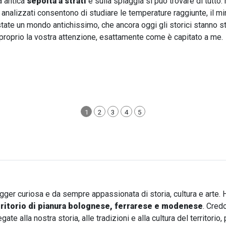
a antica
sepolta a strati
e sulla spiaggia si può trovare di tutto: 
alizzati consentono di studiare le temperature raggiunte, il miner
tate un mondo antichissimo, che ancora oggi gli storici stanno s
 proprio la vostra attenzione, esattamente come è capitato a me.
1
2
3
4
5
ogger curiosa e da sempre appassionata di storia, cultura e arte. 
rritorio di pianura bolognese, ferrarese e modenese
. Cred
te alla nostra storia, alle tradizioni e alla cultura del territori