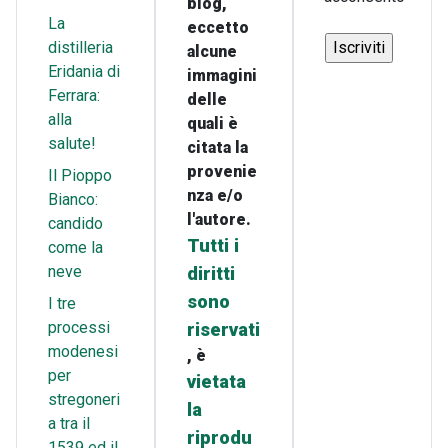
blog,
La
eccetto
distilleria
alcune
Eridania di
immagini
Ferrara:
delle
alla
quali è
salute!
citata la
provenie
Il Pioppo
nza e/o
Bianco:
l'autore.
candido
Tutti i
come la
neve
diritti
sono
I tre
processi
riservati
modenesi
, è
per
vietata
stregoneri
la
a tra il
riprodu
1539 ed il