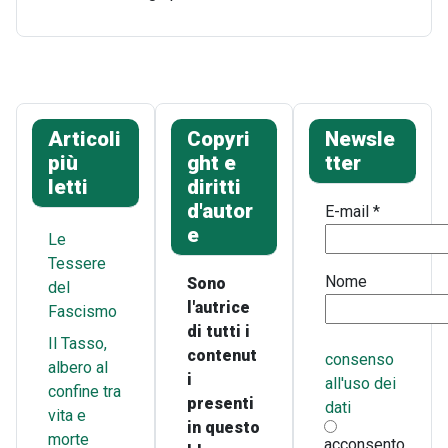
Articoli
Copyri
Newsle
più
ght e
tter
letti
diritti
d'autor
E-mail
*
e
Le
Tessere
Nome
Sono
del
l'autrice
Fascismo
di tutti i
Il Tasso,
contenut
consenso
albero al
i
all'uso dei
confine tra
presenti
dati
vita e
in questo
morte
acconsento