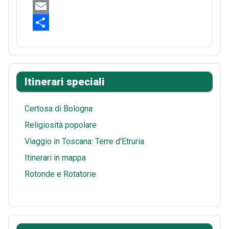
e
n
e
W
b
t
d
h
E
o
e
d
a
m
S
o
r
i
t
a
h
k
e
t
s
i
a
Itinerari speciali
s
A
l
r
t
p
e
Certosa di Bologna
p
Religiosità popolare
Viaggio in Toscana: Terre d'Etruria
Itinerari in mappa
Rotonde e Rotatorie