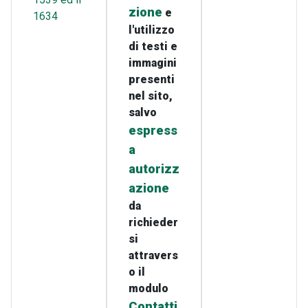
zione
e
1634
l'utilizzo
di testi e
immagini
presenti
nel sito,
salvo
espress
a
autorizz
azione
da
richieder
si
attravers
o il
modulo
Contatti