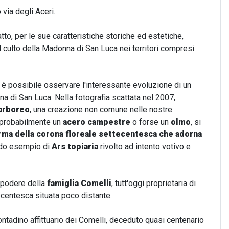
via degli Aceri.
to, per le sue caratteristiche storiche ed estetiche,
 culto della Madonna di San Luca nei territori compresi
 è possibile osservare l'interessante evoluzione di un
na di San Luca. Nella fotografia scattata nel 2007,
 arboreo
, una creazione non comune nelle nostre
 probabilmente un
acero campestre
o forse un
olmo
, si
rma della
corona floreale settecentesca che adorna
dido esempio di
Ars topiaria
rivolto ad intento votivo e
n podere della
famiglia Comelli
, tutt'oggi proprietaria di
centesca situata poco distante.
ontadino affittuario dei Comelli, deceduto quasi centenario