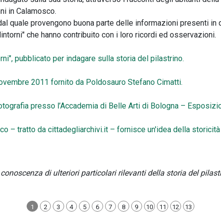
nni in Calamosco.
, dal quale provengono buona parte delle informazioni presenti in
dintorni" che hanno contribuito con i loro ricordi ed osservazioni.
i", pubblicato per indagare sulla storia del pilastrino.
 novembre 2011 fornito da Poldosauro Stefano Cimatti.
Fotografia presso l’Accademia di Belle Arti di Bologna – Esposizio
 – tratto da cittadegliarchivi.it – fornisce un'idea della storicità
onoscenza di ulteriori particolari rilevanti della storia del pilast
1
2
3
4
5
6
7
8
9
10
11
12
13