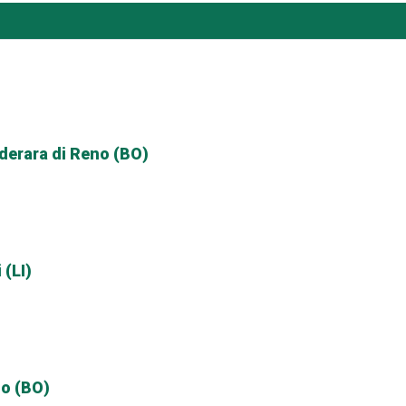
lderara di Reno (BO)
 (LI)
no (BO)