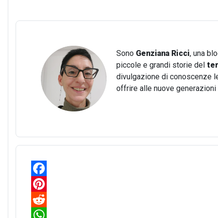
Sono
Genziana Ricci
, una bl
piccole e grandi storie del
te
divulgazione di conoscenze lega
offrire alle nuove generazion
F
a
P
c
i
R