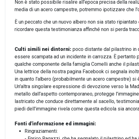
Non è stato possibile risalire all'epoca precisa della real
media di un acero campestre, potremmo ipotizzare che l'o
È un peccato che un nuovo albero non sia stato ripiantato
ricordare questa testimonianza affinché non si perda tracci
Culti simili nei dintorni:
poco distante dal pilastrino in
essere scampata ad un incidente in carrozza. È pertanto 
qualche componente della famiglia Comelli anche il pilast
Una lettrice della nostra pagina Facebook ci segnala inol
in quanto l'albero (probabilmente un acero campestre) si 
Un'altra singolare espressione di devozione verso la Mad
metallo dall'aspetto contemporaneo, protegge l'immagine
lastricato che conduce direttamente al sacello, testimonia
piedi dell'immagine rivela come questa edicola sia ancora
Fonti d'informazione ed immagini:
Ringraziamenti:
- Enrico Ragazzi, che ha segnalato il pilastrino ed ha i