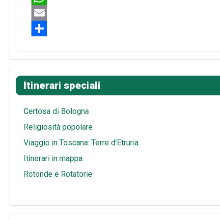
e
n
e
W
b
t
d
h
E
o
e
d
a
m
S
o
r
i
t
a
h
k
e
t
s
i
a
Itinerari speciali
s
A
l
r
t
p
e
Certosa di Bologna
p
Religiosità popolare
Viaggio in Toscana: Terre d'Etruria
Itinerari in mappa
Rotonde e Rotatorie