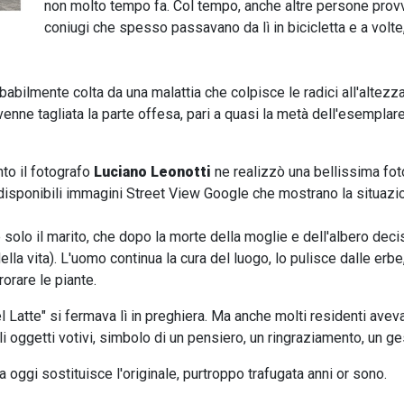
non molto tempo fa. Col tempo, anche altre persone prov
coniugi che spesso passavano da lì in bicicletta e a volte
obabilmente colta da una malattia che colpisce le radici all'altez
nne tagliata la parte offesa, pari a quasi la metà dell'esemplare,
to il fotografo
Luciano Leonotti
ne realizzò una bellissima fot
no disponibili immagini Street View Google che mostrano la situaz
e solo il marito, che dopo la morte della moglie e dell'albero de
della vita). L'uomo continua la cura del luogo, lo pulisce dalle e
rorare le piante.
 Latte" si fermava lì in preghiera. Ma anche molti residenti avevan
ccoli oggetti votivi, simbolo di un pensiero, un ringraziamento, un 
 oggi sostituisce l'originale, purtroppo trafugata anni or sono.