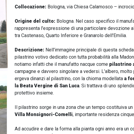
Collocazione:
Bologna, via Chiesa Calamosco – incrocio 
Origine del culto:
Bologna. Nel caso specifico il manufat
rappresenta l'espressione di una particolare devozione al
tra Castenaso, Quarto Inferiore e Granarolo dell'Emilia.
Descrizione:
Nell'immagine principale di questa scheda
pilastrino votivo dedicato con tutta probabilità alla Madon
notiamo infatti che il manufatto nacque come
pilastrino
campagne e davvero singolare a vedersi. L'albero, molto
ergeva dinanzi al pilastrino, con la chioma modellata
a fo
la Beata Vergine di San Luca
. Si trattava di uno splen
protettivo insieme.
Il pilastrino sorge in una zona che un tempo costituiva u
Villa Monsignori-Comelli
, importante residenza cinque
Ad accudire e dare la forma alla pianta ogni anno era un c