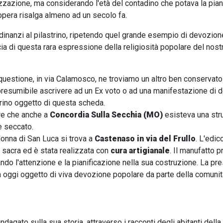
izzazione, ma considerando l'età del contadino che potava la pianta
pera risalga almeno ad un secolo fa.
 dinanzi al pilastrino, ripetendo quel grande esempio di devozio
a di questa rara espressione della religiosità popolare del nostro
 questione, in via Calamosco, ne troviamo un altro ben conservato
presumibile ascrivere ad un Ex voto o ad una manifestazione di 
rino oggetto di questa scheda.
tre che anche a
Concordia Sulla Secchia (MO)
esisteva una stru
è seccato.
onna di San Luca si trova a
Castenaso in via del Frullo
. L'edic
 sacra ed è stata realizzata con
cura artigianale
. Il manufatto 
ndo l'attenzione e la pianificazione nella sua costruzione. La pre
 oggi oggetto di viva devozione popolare da parte della comunità
ndagato sulla sua storia, attraverso i racconti degli abitanti della