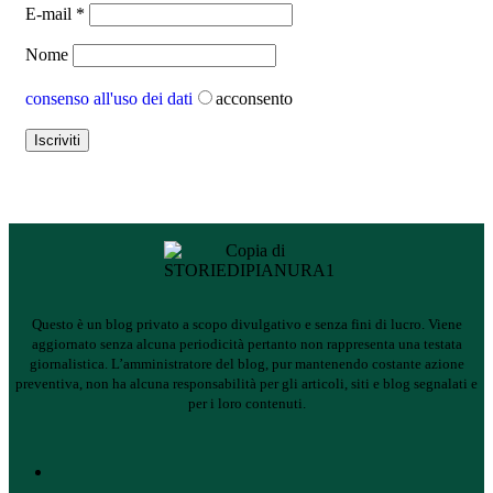
E-mail
*
Nome
consenso all'uso dei dati
acconsento
Questo è un blog privato a scopo divulgativo e senza fini di lucro. Viene
aggiornato senza alcuna periodicità pertanto non rappresenta una testata
giornalistica.
L’amministratore del blog, pur mantenendo costante azione
preventiva, non ha alcuna responsabilità per gli articoli, siti e blog segnalati e
per i loro contenuti.