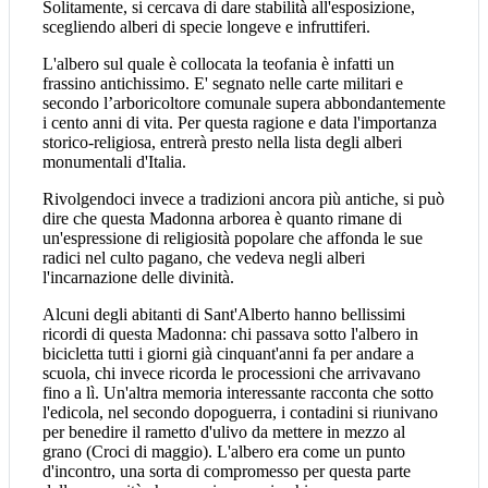
Solitamente, si cercava di dare stabilità all'esposizione,
scegliendo alberi di specie longeve e infruttiferi.
L'albero sul quale è collocata la teofania è infatti un
frassino antichissimo. E' segnato nelle carte militari e
secondo l’arboricoltore comunale supera abbondantemente
i cento anni di vita. Per questa ragione e data l'importanza
storico-religiosa, entrerà presto nella lista degli alberi
monumentali d'Italia.
Rivolgendoci invece a tradizioni ancora più antiche, si può
dire che questa Madonna arborea è quanto rimane di
un'espressione di religiosità popolare che affonda le sue
radici nel culto pagano, che vedeva negli alberi
l'incarnazione delle divinità.
Alcuni degli abitanti di Sant'Alberto hanno bellissimi
ricordi di questa Madonna: chi passava sotto l'albero in
bicicletta tutti i giorni già cinquant'anni fa per andare a
scuola, chi invece ricorda le processioni che arrivavano
fino a lì. Un'altra memoria interessante racconta che sotto
l'edicola, nel secondo dopoguerra, i contadini si riunivano
per benedire il rametto d'ulivo da mettere in mezzo al
grano (Croci di maggio). L'albero era come un punto
d'incontro, una sorta di compromesso per questa parte