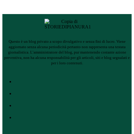
Questo è un blog privato a scopo divulgativo e senza fini di lucro. Viene
aggiornato senza alcuna periodicità pertanto non rappresenta una testata
giornalistica.
L’amministratore del blog, pur mantenendo costante azione
preventiva, non ha alcuna responsabilità per gli articoli, siti e blog segnalati e
per i loro contenuti.