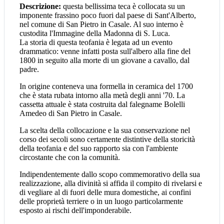
Descrizione:
questa bellissima teca è collocata su un
imponente frassino poco fuori dal paese di Sant'Alberto,
nel comune di San Pietro in Casale. Al suo interno è
custodita l'Immagine della Madonna di S. Luca.
La storia di questa teofania è legata ad un evento
drammatico: venne infatti posta sull'albero alla fine del
1800 in seguito alla morte di un giovane a cavallo, dal
padre.
In origine conteneva una formella in ceramica del 1700
che è stata rubata intorno alla metà degli anni '70. La
cassetta attuale è stata costruita dal falegname Bolelli
Amedeo di San Pietro in Casale.
La scelta della collocazione e la sua conservazione nel
corso dei secoli sono certamente distintive della storicità
della teofania e del suo rapporto sia con l'ambiente
circostante che con la comunità.
Indipendentemente dallo scopo commemorativo della sua
realizzazione, alla divinità si affida il compito di rivelarsi e
di vegliare al di fuori delle mura domestiche, ai confini
delle proprietà terriere o in un luogo particolarmente
esposto ai rischi dell'imponderabile.