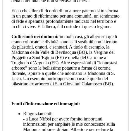
della comunità che non si recava in chiesa.
Ecco che allora il ricordo di un amore paterno si trasforma
in un punto di riferimento per una comunità, un sentimento
di fede e speranza profondamente radicato nel territorio e
in chi ci vive. E l'albero, è il custode di questo legame.
Culti simili nei dintorni:
in molti casi, gli alberi sui quali
erano collocate le divinità sono stati sostituiti con il tempo
da pilastrini, oratori, e santuari. A titolo di esempio, la
Madonna della Valle di Bevilacqua (BO), la Vergine del
Poggetto a Sant’Egidio (FE) e quella del Carmine a
Traghetto d’Argenta (FE). Altre espressioni di “iconostasi
arboree” sono le bellissime potature a forma di corona
floreale, ispirate a quelle che adornano la Madonna di S.
Luca. Un esempio purtroppo scomparso è quello del
pilastrino ex arboreo di San Giovanni Calamosco (BO).
Fonti d'informazione ed immagini:
Ringraziamenti:
- a Luca Nifosì per avere fornito importanti
informazioni per ampliare le mie conoscenze sulla
Madonna arborea di Sant'Alberto e per redarre la