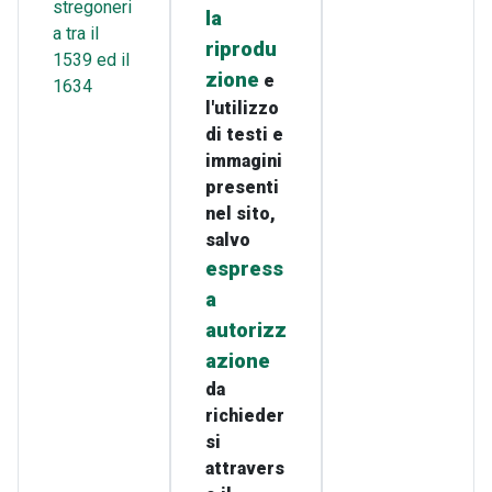
stregoneri
la
a tra il
riprodu
1539 ed il
zione
e
1634
l'utilizzo
di testi e
immagini
presenti
nel sito,
salvo
espress
a
autorizz
azione
da
richieder
si
attravers