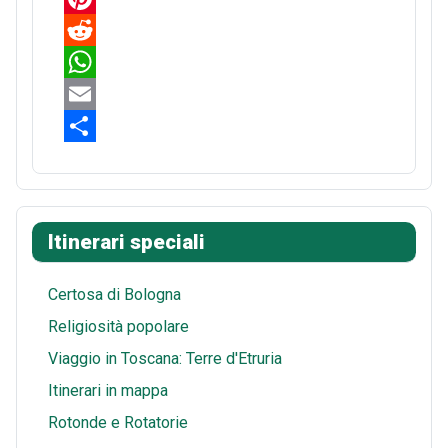
a
P
c
i
R
e
n
e
W
b
t
d
h
E
o
e
d
a
m
S
o
r
i
t
a
h
k
e
t
s
i
a
Itinerari speciali
s
A
l
r
t
p
e
Certosa di Bologna
p
Religiosità popolare
Viaggio in Toscana: Terre d'Etruria
Itinerari in mappa
Rotonde e Rotatorie