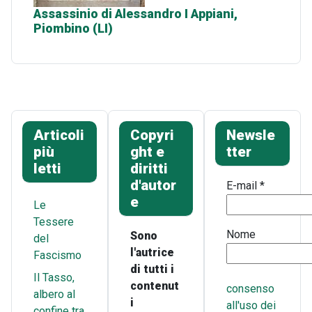
Assassinio di Alessandro I Appiani,
Piombino (LI)
Articoli
Copyri
Newsle
più
ght e
tter
letti
diritti
d'autor
E-mail
*
e
Le
Tessere
Nome
Sono
del
l'autrice
Fascismo
di tutti i
Il Tasso,
contenut
consenso
albero al
i
all'uso dei
confine tra