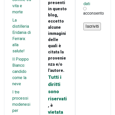
presenti
dati
vita e
in questo
morte
acconsento
blog,
La
eccetto
distilleria
alcune
Eridania di
immagini
Ferrara:
delle
alla
quali è
salute!
citata la
provenie
Il Pioppo
nza e/o
Bianco:
l'autore.
candido
Tutti i
come la
neve
diritti
sono
I tre
processi
riservati
modenesi
, è
per
vietata