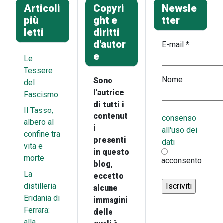
Articoli
Copyri
Newsle
più
ght e
tter
letti
diritti
d'autor
E-mail
*
e
Le
Tessere
Nome
Sono
del
l'autrice
Fascismo
di tutti i
Il Tasso,
contenut
consenso
albero al
i
all'uso dei
confine tra
presenti
dati
vita e
in questo
morte
acconsento
blog,
La
eccetto
distilleria
alcune
Eridania di
immagini
Ferrara:
delle
alla