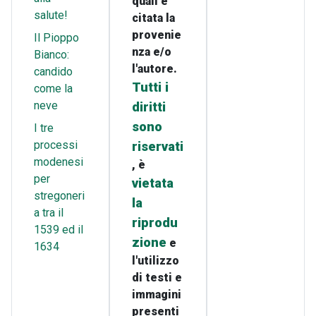
quali è
salute!
citata la
provenie
Il Pioppo
nza e/o
Bianco:
l'autore.
candido
Tutti i
come la
neve
diritti
sono
I tre
processi
riservati
modenesi
, è
per
vietata
stregoneri
la
a tra il
riprodu
1539 ed il
zione
e
1634
l'utilizzo
di testi e
immagini
presenti