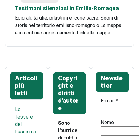
Testimoni silenziosi in Emilia-Romagna
Epigrafi, targhe, pilastrini e icone sacre. Segni di
storia nel territorio emiliano-romagnolo.La mappa
è in continuo aggiornamento.Link alla mappa
Articoli
Copyri
Newsle
più
ght e
tter
letti
diritti
d'autor
E-mail
*
e
Le
Tessere
Nome
Sono
del
l'autrice
Fascismo
di tutti i