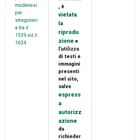
modenesi
, è
per
vietata
stregoneri
la
a tra il
riprodu
1539 ed il
zione
e
1634
l'utilizzo
di testi e
immagini
presenti
nel sito,
salvo
espress
a
autorizz
azione
da
richieder