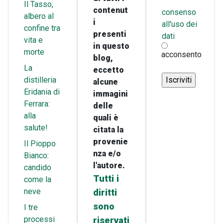
Il Tasso,
contenut
consenso
albero al
i
all'uso dei
confine tra
presenti
dati
vita e
in questo
morte
acconsento
blog,
La
eccetto
distilleria
alcune
Eridania di
immagini
Ferrara:
delle
alla
quali è
salute!
citata la
provenie
Il Pioppo
nza e/o
Bianco:
l'autore.
candido
Tutti i
come la
neve
diritti
sono
I tre
processi
riservati