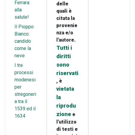
Ferrara:
delle
alla
quali è
salute!
citata la
provenie
Il Pioppo
nza e/o
Bianco:
l'autore.
candido
Tutti i
come la
neve
diritti
sono
I tre
processi
riservati
modenesi
, è
per
vietata
stregoneri
la
a tra il
riprodu
1539 ed il
zione
e
1634
l'utilizzo
di testi e