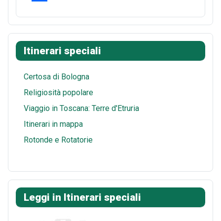
o
e
d
a
m
S
o
r
i
t
a
h
k
e
t
s
i
a
Itinerari speciali
s
A
l
r
t
p
e
Certosa di Bologna
p
Religiosità popolare
Viaggio in Toscana: Terre d'Etruria
Itinerari in mappa
Rotonde e Rotatorie
Leggi in Itinerari speciali