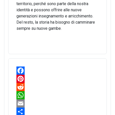
territorio, perché sono parte della nostra
identità e possono offrire alle nuove
generazioni insegnamento e arricchimento.
Del resto, la storia ha bisogno di camminare
sempre su nuove gambe.
F
a
P
c
i
R
e
n
e
W
b
t
d
h
E