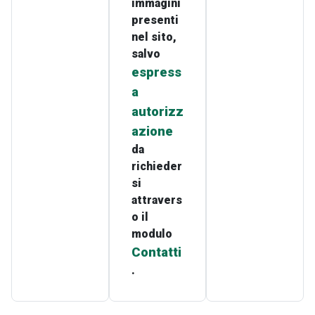
immagini
presenti
nel sito,
salvo
espress
a
autorizz
azione
da
richieder
si
attravers
o il
modulo
Contatti
.