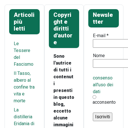
Articoli
Copyri
Newsle
più
ght e
tter
letti
diritti
d'autor
E-mail
*
e
Le
Tessere
Nome
Sono
del
l'autrice
Fascismo
di tutti i
Il Tasso,
contenut
consenso
albero al
i
all'uso dei
confine tra
presenti
dati
vita e
in questo
morte
acconsento
blog,
La
eccetto
distilleria
alcune
Eridania di
immagini