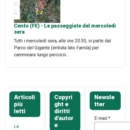
Cento (FE) - Le passeggiate del mercoledì
sera
Tutti i mercoledì sera, alle ore 20:30, si parte dal
Parco del Gigante (entrata lato Famila) per
camminare lungo percorsi…
Articoli
Copyri
Newsle
più
ght e
tter
letti
diritti
d'autor
E-mail
*
e
Le