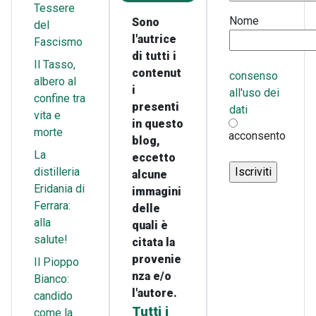
Tessere
Nome
Sono
del
l'autrice
Fascismo
di tutti i
Il Tasso,
contenut
consenso
albero al
i
all'uso dei
confine tra
presenti
dati
vita e
in questo
morte
acconsento
blog,
La
eccetto
distilleria
alcune
Eridania di
immagini
Ferrara:
delle
alla
quali è
salute!
citata la
provenie
Il Pioppo
nza e/o
Bianco:
l'autore.
candido
Tutti i
come la