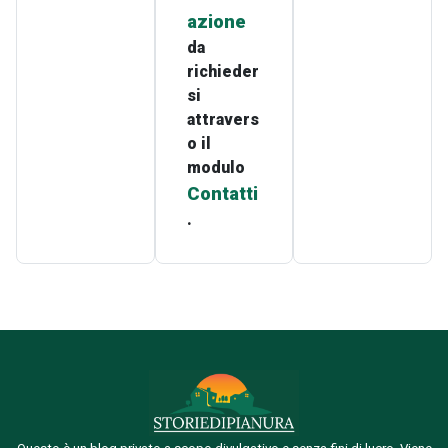
azione
da
richieder
si
attravers
o il
modulo
Contatti
.