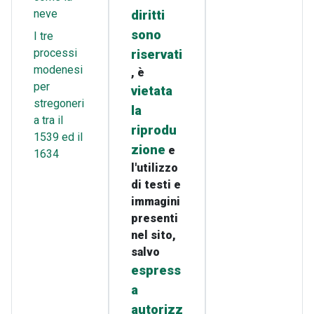
neve
diritti
sono
I tre
processi
riservati
modenesi
, è
per
vietata
stregoneri
la
a tra il
riprodu
1539 ed il
zione
e
1634
l'utilizzo
di testi e
immagini
presenti
nel sito,
salvo
espress
a
autorizz