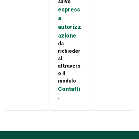
salvo
espress
a
autorizz
azione
da
richieder
si
attravers
o il
modulo
Contatti
.