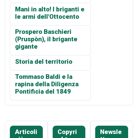
Mani in alto! I briganti e
le armi dell'Ottocento
Prospero Baschieri
(Pruspòn), il brigante
gigante
Storia del territorio
Tommaso Baldi e la
rapina della Diligenza
Pontificia del 1849
Articoli
Copyri
Newsle