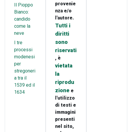
provenie
Il Pioppo
nza e/o
Bianco:
l'autore.
candido
Tutti i
come la
neve
diritti
sono
I tre
processi
riservati
modenesi
, è
per
vietata
stregoneri
la
a tra il
riprodu
1539 ed il
zione
e
1634
l'utilizzo
di testi e
immagini
presenti
nel sito,