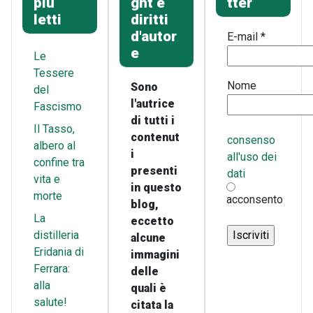
più
ght e
tter
letti
diritti
d'autor
E-mail
*
e
Le
Tessere
Nome
Sono
del
l'autrice
Fascismo
di tutti i
Il Tasso,
contenut
consenso
albero al
i
all'uso dei
confine tra
presenti
dati
vita e
in questo
morte
acconsento
blog,
La
eccetto
distilleria
alcune
Eridania di
immagini
Ferrara:
delle
alla
quali è
salute!
citata la