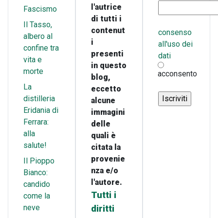
l'autrice
Fascismo
di tutti i
Il Tasso,
contenut
consenso
albero al
i
all'uso dei
confine tra
presenti
dati
vita e
in questo
morte
acconsento
blog,
La
eccetto
distilleria
alcune
Eridania di
immagini
Ferrara:
delle
alla
quali è
salute!
citata la
provenie
Il Pioppo
nza e/o
Bianco:
l'autore.
candido
Tutti i
come la
neve
diritti