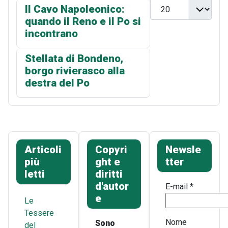
Visualizza n.
Il Cavo Napoleonico:
quando il Reno e il Po si
incontrano
Stellata di Bondeno,
borgo rivierasco alla
destra del Po
Articoli
Copyri
Newsle
più
ght e
tter
letti
diritti
d'autor
E-mail
*
e
Le
Tessere
Nome
Sono
del