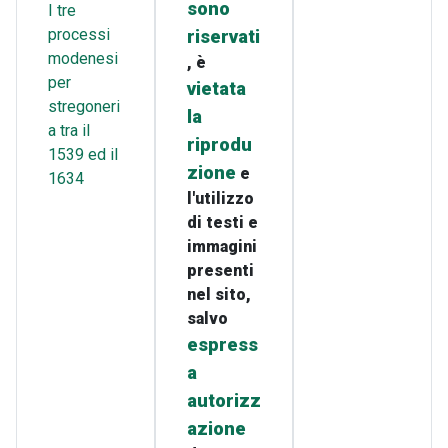
sono
I tre
processi
riservati
modenesi
, è
per
vietata
stregoneri
la
a tra il
riprodu
1539 ed il
zione
e
1634
l'utilizzo
di testi e
immagini
presenti
nel sito,
salvo
espress
a
autorizz
azione