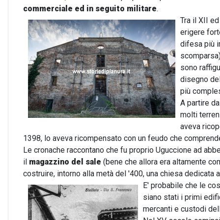
commerciale ed in seguito militare
.
Tra il XII ed
erigere for
difesa più i
scomparsa),
sono raffigu
disegno del
più comples
A partire da
molti terre
aveva ricop
1398, lo aveva ricompensato con un feudo che comprendev
Le cronache raccontano che fu proprio Uguccione ad abbe
il
magazzino del sale
(bene che allora era altamente comm
costruire, intorno alla metà del '400, una chiesa dedicata a
E' probabile che le cos
siano stati i primi edif
mercanti e custodi del