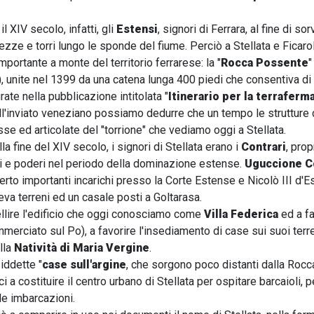
 il XIV secolo, infatti, gli
Estensi
, signori di Ferrara, al fine di s
tezze e torri lungo le sponde del fiume. Perciò a Stellata e Ficar
mportante a monte del territorio ferrarese: la "
Rocca Possente
"
 unite nel 1399 da una catena lunga 400 piedi che consentiva di c
rate nella pubblicazione intitolata "
Itinerario per la terraferm
l'inviato veneziano possiamo dedurre che un tempo le strutture 
se ed articolate del "torrione" che vediamo oggi a Stellata.
lla fine del XIV secolo, i signori di Stellata erano i
Contrari
, prop
ni e poderi nel periodo della dominazione estense.
Uguccione C
erto importanti incarichi presso la Corte Estense e Nicolò III d'Es
a terreni ed un casale posti a Goltarasa.
llire l'edificio che oggi conosciamo come
Villa Federica
ed a fa
erciato sul Po), a favorire l'insediamento di case sui suoi terre
lla
Natività di Maria Vergine
.
iddette "
case sull'argine
, che sorgono poco distanti dalla Roc
ici a costituire il centro urbano di Stellata per ospitare barcaioli, p
le imbarcazioni.