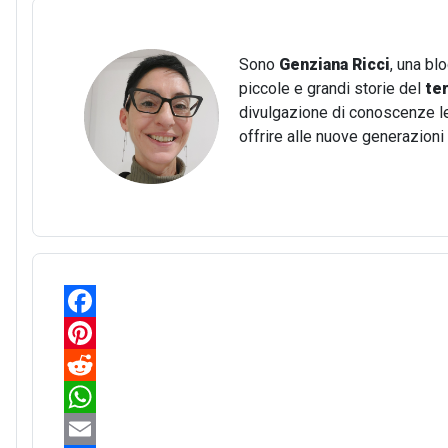
Sono
Genziana Ricci
, una bl
piccole e grandi storie del
te
divulgazione di conoscenze lega
offrire alle nuove generazion
F
a
P
c
i
R
e
n
e
W