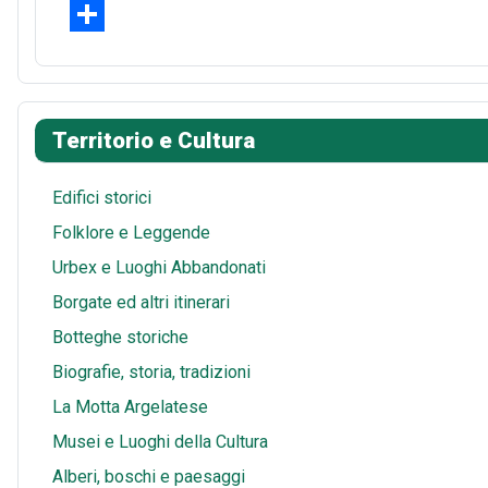
b
t
d
h
E
o
e
d
a
m
S
o
r
i
t
a
h
k
e
t
s
i
a
Territorio e Cultura
s
A
l
r
t
p
e
Edifici storici
p
Folklore e Leggende
Urbex e Luoghi Abbandonati
Borgate ed altri itinerari
Botteghe storiche
Biografie, storia, tradizioni
La Motta Argelatese
Musei e Luoghi della Cultura
Alberi, boschi e paesaggi