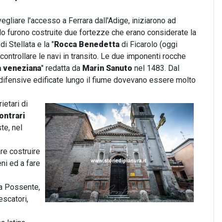
orvegliare l'accesso a Ferrara dall'Adige, iniziarono ad
olo furono costruite due fortezze che erano considerate la
 di Stellata e la "
Rocca Benedetta
di Ficarolo (oggi
ontrollare le navi in transito. Le due imponenti rocche
a veneziana
" redatta da
Marin Sanuto
nel 1483. Dal
difensive edificate lungo il fiume dovevano essere molto
rietari di
ontrari
te, nel
re costruire
ni ed a fare
ca Possente,
escatori,