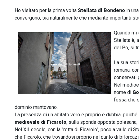
Ho visitato per la prima volta
Stellata di Bondeno
in una
convergono, sia naturalmente che mediante importanti stru
Quando mi 
Stellata è, 
del Po, si 
La sua stor
romana, com
conservati 
Nel medioev
nome di
Go
fossa che s
dominio mantovano.
La presenza di un abitato vero e proprio è dubbia, poiché 
medievale di Ficarolo
, sulla sponda opposta polesana, n
Nel XII secolo, con la "rotta di Ficarolo", poco a valle di St
che Ficarolo, che trovandosi proprio nel punto di biforcaz