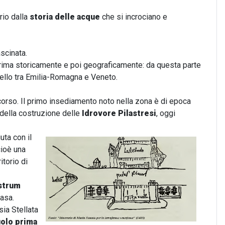
rio dalla
storia delle acque
che si incrociano e
scinata.
prima storicamente e poi geograficamente: da questa parte
quello tra Emilia-Romagna e Veneto.
rcorso. Il primo insediamento noto nella zona è di epoca
 della costruzione delle
Idrovore Pilastresi
, oggi
uta con il
 cioè una
itorio di
strum
rasa.
 sia Stellata
uolo prima