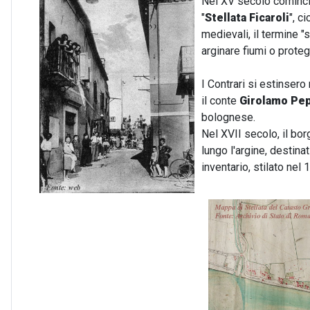
Nel XV secolo cominciò
"
Stellata Ficaroli
", c
medievali, il termine 
arginare fiumi o proteg
I Contrari si estinsero
il conte
Girolamo Pep
bolognese.
Nel XVII secolo, il bor
lungo l'argine, destina
inventario, stilato nel 