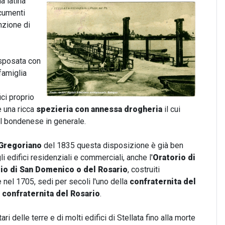
a latina
ocumenti
nzione di
 sposata con
 famiglia
ici proprio
e una ricca
spezieria con annessa drogheria
il cui
 nel bondenese in generale.
 Gregoriano
del 1835 questa disposizione è già ben
gli edifici residenziali e commerciali, anche l'
Oratorio di
io di San Domenico o del Rosario
, costruiti
 nel 1705, sedi per secoli l'uno della
confraternita del
a
confraternita del Rosario
.
ri delle terre e di molti edifici di Stellata fino alla morte