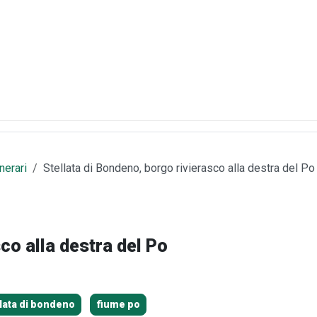
inerari
Stellata di Bondeno, borgo rivierasco alla destra del Po
co alla destra del Po
llata di bondeno
fiume po