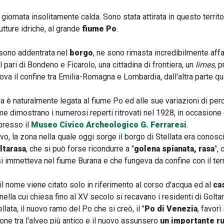
 giornata insolitamente calda. Sono stata attirata in questo territo
tture idriche, al grande
fiume Po
.
sono addentrata nel
borgo
, ne sono rimasta incredibilmente affa
al pari di Bondeno e Ficarolo, una cittadina di frontiera, un
limes
, 
trova il confine tra Emilia-Romagna e Lombardia, dall'altra parte 
ia è naturalmente legata al fiume Po ed alle sue variazioni di pe
e dimostrano i numerosi reperti ritrovati nel 1928, in occasione
presso il
Museo Civico Archeologico G. Ferraresi
.
o, la zona nella quale oggi sorge il borgo di Stellata era conosci
ltarasa
, che si può forse ricondurre a "
golena spianata, rasa
",
i immetteva nel fiume Burana e che fungeva da confine con il terr
il nome viene citato solo in riferimento al corso d'acqua ed al
ca
ella cui chiesa fino al XV secolo si recavano i residenti di Golta
ellata, il nuovo ramo del Po che si creò, il "
Po di Venezia
, favorì
ione tra l'alveo più antico e il nuovo assunsero
un importante r