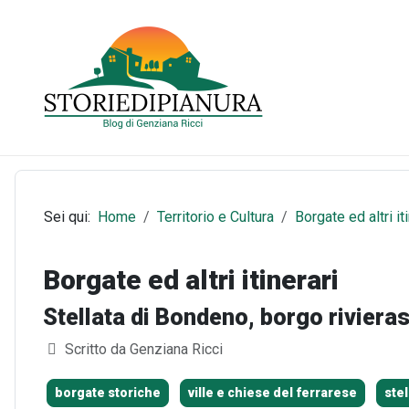
Sei qui:
Home
Territorio e Cultura
Borgate ed altri it
Borgate ed altri itinerari
Stellata di Bondeno, borgo rivieras
Dettagli
Scritto da
Genziana Ricci
borgate storiche
ville e chiese del ferrarese
ste