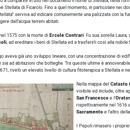
 a comparire in uso nei documenti il nome di Stellata, nella form
ioè Stellata di Ficarolo. Fino a quel momento, in particolare nei d
"stellata" serviva ad indicare comunemente una palizzata con la fu
gere dall'acqua terreni abitati.
 nel 1575 con la morte di
Ercole Contrari
. Fu sua sorella Laura,
oli
, ad ereditare i beni di Stellata ed a trasferirli così alla nobile
go aveva già uno sviluppo lineare, con una concentrazione di edif
ti sia ad abitazioni che botteghe. Tra queste ultime è annoverabil
1671, rivelò un elevato livello di cultura fitoterapica a Stellata e
Nella mappa del
Catasto
visibile ed include, oltre a
San Francesco
e l'
Orator
rispettivamente nel 1616 e
Sacramento
e l'altro dell
I Pepoli rimasero i proprieta