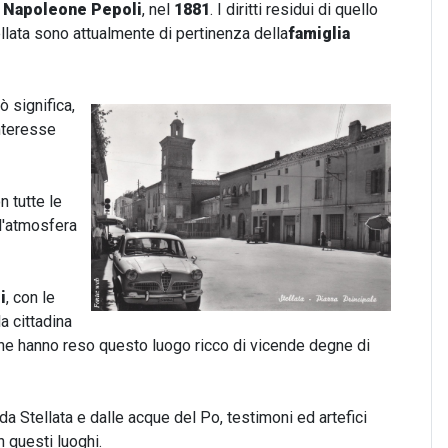
 Napoleone Pepoli
, nel
1881
. I diritti residui di quello
ellata sono attualmente di pertinenza della
famiglia
ò significa,
interesse
n tutte le
 l'atmosfera
i
, con le
a cittadina
e hanno reso questo luogo ricco di vicende degne di
a Stellata e dalle acque del Po, testimoni ed artefici
n questi luoghi.