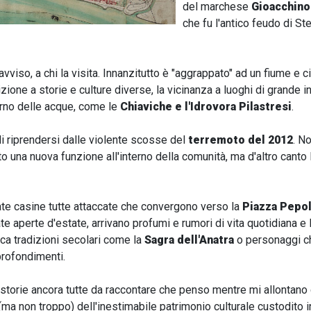
del marchese
Gioacchino
che fu l'antico feudo di St
avviso, a chi la visita. Innanzitutto è "aggrappato" ad un fiume e ci
zione a storie e culture diverse, la vicinanza a luoghi di grande 
erno delle acque, come le
Chiaviche e l'Idrovora Pilastresi
.
di riprendersi dalle violente scosse del
terremoto del 2012
. No
o una nuova funzione all'interno della comunità, ma d'altro canto
ate casine tutte attaccate che convergono verso la
Piazza Pepol
te aperte d'estate, arrivano profumi e rumori di vita quotidiana e l
ca tradizioni secolari come la
Sagra dell'Anatra
o personaggi ch
profondimenti.
 storie ancora tutte da raccontare che penso mentre mi allontano d
(ma non troppo) dell'inestimabile patrimonio culturale custodito i