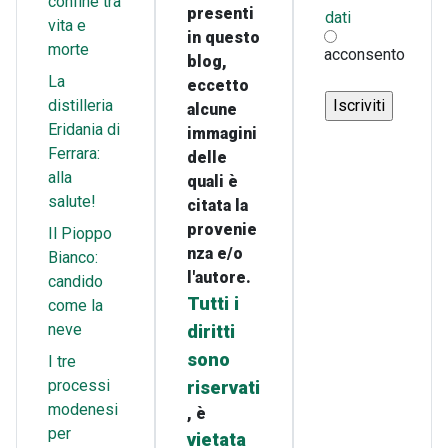
confine tra
presenti
dati
vita e
in questo
morte
acconsento
blog,
La
eccetto
distilleria
alcune
Eridania di
immagini
Ferrara:
delle
alla
quali è
salute!
citata la
provenie
Il Pioppo
nza e/o
Bianco:
l'autore.
candido
Tutti i
come la
neve
diritti
sono
I tre
processi
riservati
modenesi
, è
per
vietata