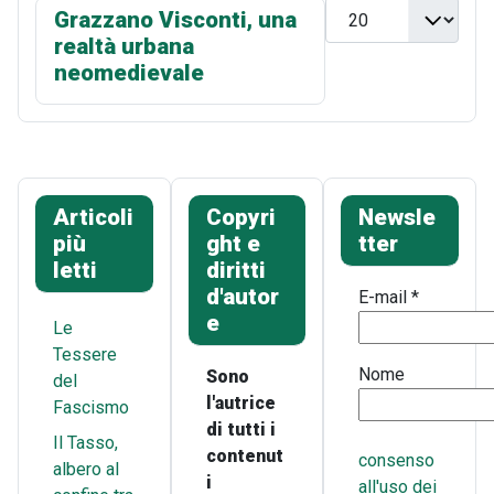
Visualizza n.
Grazzano Visconti, una
realtà urbana
neomedievale
Articoli
Copyri
Newsle
più
ght e
tter
letti
diritti
d'autor
E-mail
*
e
Le
Tessere
Nome
Sono
del
l'autrice
Fascismo
di tutti i
Il Tasso,
contenut
consenso
albero al
i
all'uso dei