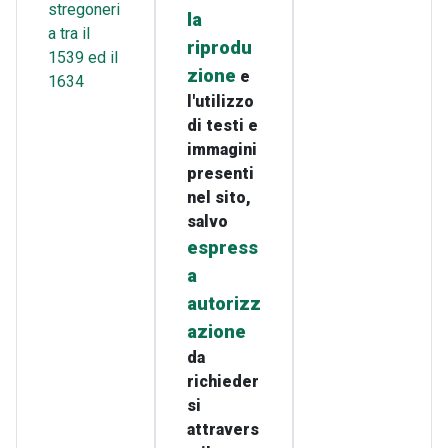
stregoneri
la
a tra il
riprodu
1539 ed il
zione
e
1634
l'utilizzo
di testi e
immagini
presenti
nel sito,
salvo
espress
a
autorizz
azione
da
richieder
si
attravers