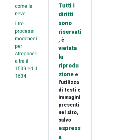
Tutti i
come la
neve
diritti
sono
I tre
processi
riservati
modenesi
, è
per
vietata
stregoneri
la
a tra il
riprodu
1539 ed il
zione
e
1634
l'utilizzo
di testi e
immagini
presenti
nel sito,
salvo
espress
a