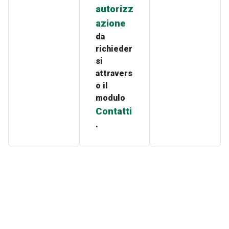
autorizz
azione
da
richieder
si
attravers
o il
modulo
Contatti
.