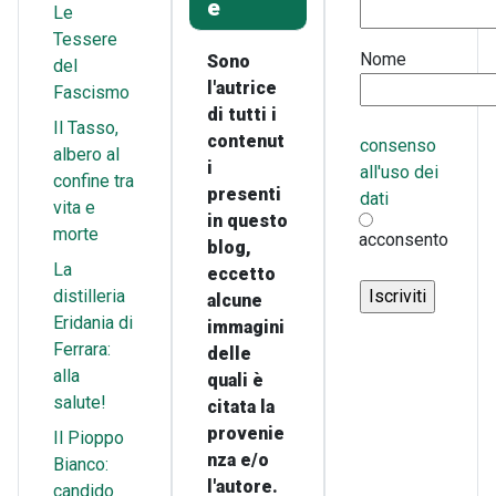
e
Le
Tessere
Nome
Sono
del
l'autrice
Fascismo
di tutti i
Il Tasso,
contenut
consenso
albero al
i
all'uso dei
confine tra
presenti
dati
vita e
in questo
morte
acconsento
blog,
La
eccetto
distilleria
alcune
Eridania di
immagini
Ferrara:
delle
alla
quali è
salute!
citata la
provenie
Il Pioppo
nza e/o
Bianco:
l'autore.
candido