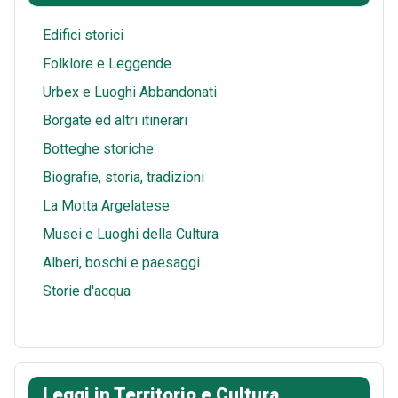
t
p
e
Edifici storici
p
Folklore e Leggende
Urbex e Luoghi Abbandonati
Borgate ed altri itinerari
Botteghe storiche
Biografie, storia, tradizioni
La Motta Argelatese
Musei e Luoghi della Cultura
Alberi, boschi e paesaggi
Storie d'acqua
Leggi in Territorio e Cultura