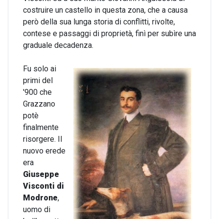
costruire un castello in questa zona, che a causa
però della sua lunga storia di conflitti, rivolte,
contese e passaggi di proprietà, finì per subìre una
graduale decadenza.
Fu solo ai
primi del
'900 che
Grazzano
potè
finalmente
risorgere. Il
nuovo erede
era
Giuseppe
Visconti di
Modrone
,
uomo di