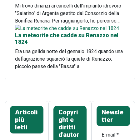
Mi trovo dinanzi ai cancelli dell'impianto idrovoro
"Saiarino" di Argenta gestito dal Consorzio della
Bonifica Renana. Per raggiungerlo, ho percorso…
La meteorite che cadde su Renazzo nel
1824
Era una gelida notte del gennaio 1824 quando una
deflagrazione squarciò la quiete di Renazzo,
piccolo paese della "Bassa" a…
Articoli
Copyri
Newsle
più
ght e
tter
letti
diritti
d'autor
E-mail
*