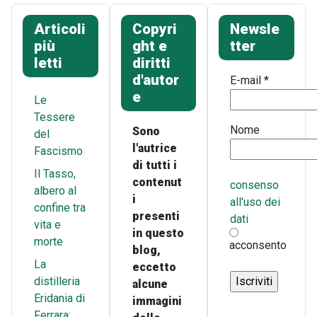
Articoli
Copyri
Newsle
più
ght e
tter
letti
diritti
d'autor
E-mail
*
e
Le
Tessere
Nome
Sono
del
l'autrice
Fascismo
di tutti i
Il Tasso,
contenut
consenso
albero al
i
all'uso dei
confine tra
presenti
dati
vita e
in questo
morte
acconsento
blog,
La
eccetto
distilleria
alcune
Eridania di
immagini
Ferrara: