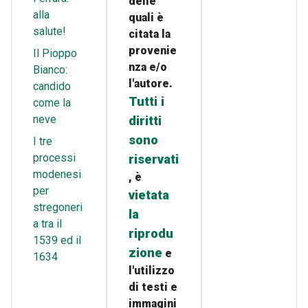
delle
alla
quali è
salute!
citata la
provenie
Il Pioppo
nza e/o
Bianco:
l'autore.
candido
Tutti i
come la
neve
diritti
sono
I tre
processi
riservati
modenesi
, è
per
vietata
stregoneri
la
a tra il
riprodu
1539 ed il
zione
e
1634
l'utilizzo
di testi e
immagini