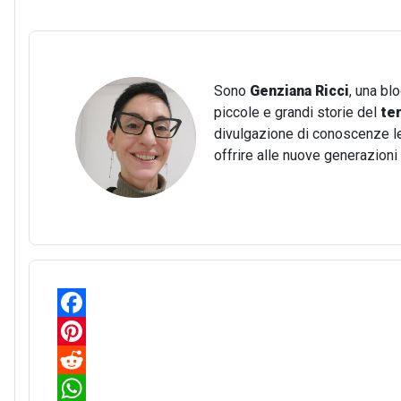
Sono
Genziana Ricci
, una bl
piccole e grandi storie del
te
divulgazione di conoscenze lega
offrire alle nuove generazion
F
a
P
c
i
R