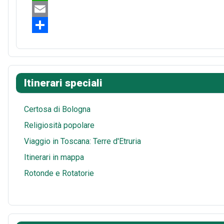
e
n
e
W
b
t
d
h
E
o
e
d
a
m
S
o
r
i
t
a
h
k
e
t
s
i
a
Itinerari speciali
s
A
l
r
t
p
e
Certosa di Bologna
p
Religiosità popolare
Viaggio in Toscana: Terre d'Etruria
Itinerari in mappa
Rotonde e Rotatorie