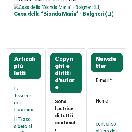
Casa della “Bionda Maria” - Bolgheri (LI)
Articoli
Copyri
Newsle
più
ght e
tter
letti
diritti
d'autor
E-mail
*
e
Le
Tessere
Nome
Sono
del
l'autrice
Fascismo
di tutti i
Il Tasso,
contenut
consenso
albero al
i
all'uso dei