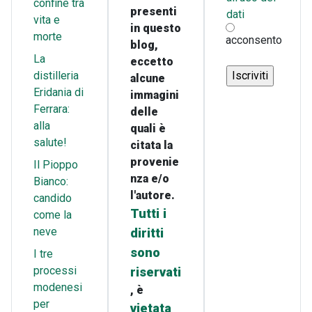
confine tra
presenti
dati
vita e
in questo
morte
acconsento
blog,
La
eccetto
distilleria
alcune
Eridania di
immagini
Ferrara:
delle
alla
quali è
salute!
citata la
provenie
Il Pioppo
nza e/o
Bianco:
l'autore.
candido
Tutti i
come la
neve
diritti
sono
I tre
processi
riservati
modenesi
, è
per
vietata