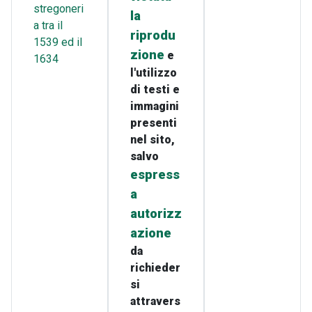
stregoneri
la
a tra il
riprodu
1539 ed il
zione
e
1634
l'utilizzo
di testi e
immagini
presenti
nel sito,
salvo
espress
a
autorizz
azione
da
richieder
si
attravers