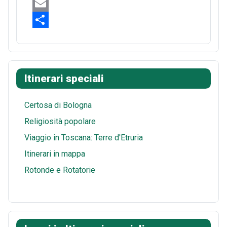
e
n
e
W
b
t
d
h
E
o
e
d
a
m
S
o
r
i
t
a
h
k
e
t
s
i
a
Itinerari speciali
s
A
l
r
t
p
e
Certosa di Bologna
p
Religiosità popolare
Viaggio in Toscana: Terre d'Etruria
Itinerari in mappa
Rotonde e Rotatorie