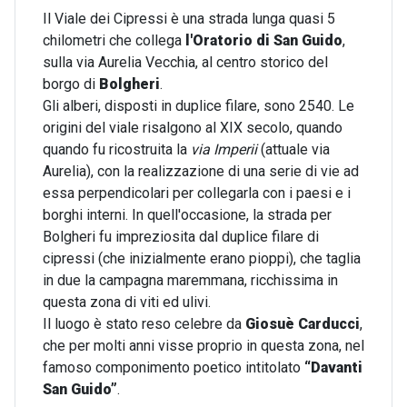
Il Viale dei Cipressi è una strada lunga quasi 5
chilometri che collega
l'Oratorio di San Guido
,
sulla via Aurelia Vecchia,
al centro storico del
borgo
d
i
Bolgheri
.
Gli alberi, disposti in duplice filare, sono 2540. Le
origini del viale risalgono al XIX secolo, quando
quando fu ricostruita la
via Imperii
(attuale via
Aurelia), con la realizzazione di una serie di vie ad
essa perpendicolari per collegarla con i paesi e i
borghi interni. In quell'occasione, la strada per
Bolgheri fu impreziosita dal duplice filare di
cipressi (che inizialmente erano pioppi), che taglia
in due la campagna maremmana, ricchissima in
questa zona di viti ed ulivi.
Il luogo è stato reso celebre da
Giosuè Carducci
,
che per molti anni visse proprio in questa zona, nel
famoso componimento poetico intitolato
“Davanti
San Guido”
.