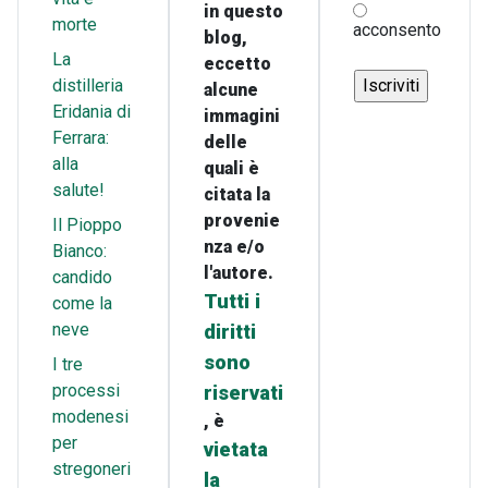
in questo
morte
acconsento
blog,
La
eccetto
distilleria
alcune
Eridania di
immagini
Ferrara:
delle
alla
quali è
salute!
citata la
provenie
Il Pioppo
nza e/o
Bianco:
l'autore.
candido
Tutti i
come la
neve
diritti
sono
I tre
processi
riservati
modenesi
, è
per
vietata
stregoneri
la