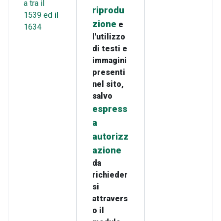
a tra il
riprodu
1539 ed il
zione
e
1634
l'utilizzo
di testi e
immagini
presenti
nel sito,
salvo
espress
a
autorizz
azione
da
richieder
si
attravers
o il