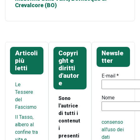
Crevalcore (BO)
Articoli
Copyri
Newsle
più
ght e
tter
letti
diritti
d'autor
E-mail
*
e
Le
Tessere
Nome
Sono
del
l'autrice
Fascismo
di tutti i
Il Tasso,
contenut
consenso
albero al
i
all'uso dei
confine tra
presenti
dati
vita e