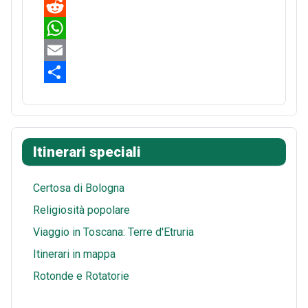
a
P
c
i
R
e
n
e
W
b
t
d
h
E
o
e
d
a
m
S
o
r
i
t
a
h
k
e
t
s
i
a
Itinerari speciali
s
A
l
r
t
p
e
Certosa di Bologna
p
Religiosità popolare
Viaggio in Toscana: Terre d'Etruria
Itinerari in mappa
Rotonde e Rotatorie