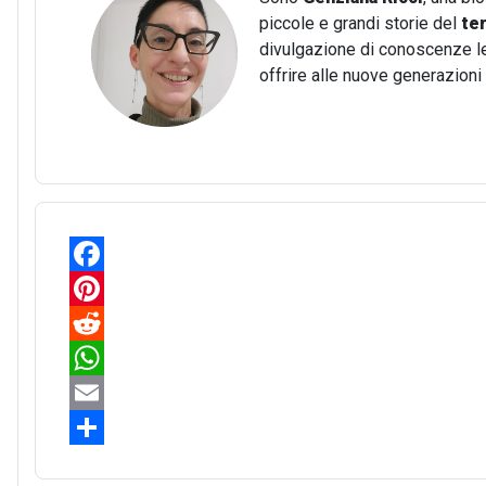
piccole e grandi storie del
te
divulgazione di conoscenze lega
offrire alle nuove generazion
F
a
P
c
i
R
e
n
e
W
b
t
d
h
E
o
e
d
a
m
S