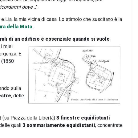
ricordarmi dove...
".
 Lia, la mia vicina di casa. Lo stimolo che suscitano è la
ura della Mota
.
rali di un edificio è essenziale quando si vuole
 i miei
orgenza. E
(1850
ando sulla
estre
, delle
t
(su Piazza della Libertà)
3 finestre equidistanti
delle quali
3 sommariamente equidistanti
, concentrate