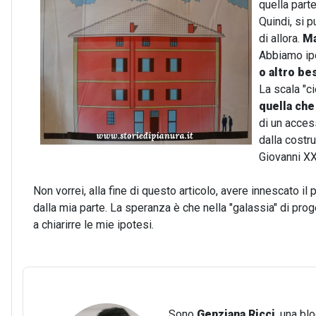
quella parte
Quindi, si p
di allora.
Ma
Abbiamo ipo
o altro be
La scala "c
quella ch
di un access
dalla costr
Giovanni XXI
Non vorrei, alla fine di questo articolo, avere innescato il
dalla mia parte. La speranza è che nella "galassia" di prog
a chiarirre le mie ipotesi.
Sono
Genziana Ricci
, una bl