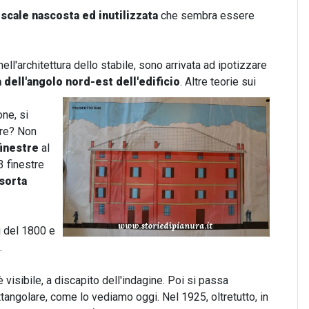
scale nascosta ed inutilizzata
che sembra essere
ell'architettura dello stabile, sono arrivata ad ipotizzare
 dell'angolo nord-est dell'edificio
.
Altre teorie sui
one, si
tre? Non
finestre
al
3 finestre
sorta
i del 1800 e
.
visibile, a discapito dell'indagine. Poi si passa
ttangolare, come lo vediamo oggi. Nel 1925, oltretutto, in