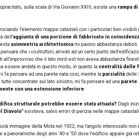
acitato, sulla scala di Via Giovanni XXIII, esiste una
rampa di 
ociando l'elemento mappe catastali con i particolari ben visibili n
à dell'
aggiunta di una porzione di fabbricato in coincidenza
uesta
asimmetria architettonica
mi paiono abbastanza deboli.
ensare che i costruttori, arrivati ad un certo punto dell'edificazi
ti all'improvviso che il lato nord-est non aveva abbastanza fines
a essere andata in questo modo, in quanto la
centralità delle 
mi fa pensare ad una parete nata così, mentre la
parzialità
delle 
, tutte concentrate sul lato sinistro, mi fa pensare ad una
parete 
mente con una estensione inferiore
.
fica strutturale potrebbe essere stata attuata?
Dagli iniz
l Diavolo"
esisteva, salvo errori di perizia nelle mappe catastali
sola immagine della Mota nel 1922, ma l'angolo interessato non è 
e a panoramiche degli anni '40 e '50 dove l'edificio appare già re