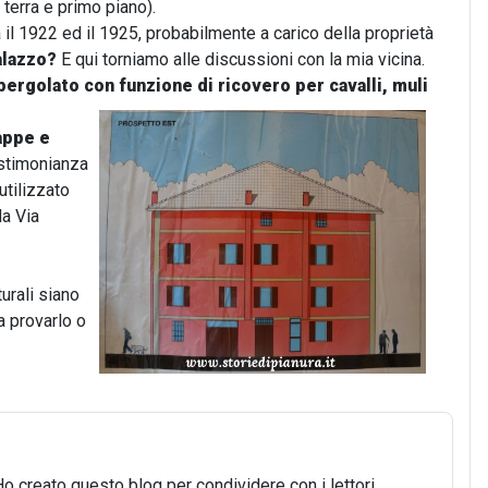
 terra e primo piano).
a il 1922 ed il 1925, probabilmente a carico della proprietà
alazzo?
E qui torniamo alle discussioni con la mia vicina.
pergolato con
funzione di ricovero per cavalli, muli
mappe e
estimonianza
utilizzato
da Via
turali siano
a provarlo o
Ho creato questo blog per condividere con i lettori