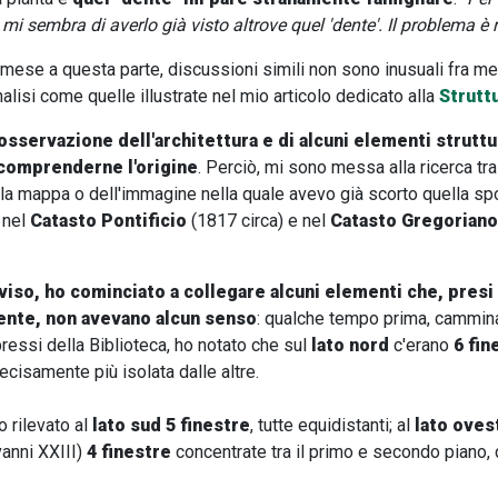
 mi sembra di averlo già visto altrove quel 'dente'. Il problema è 
mese a questa parte, discussioni simili non sono inusuali fra me e
alisi come quelle illustrate nel mio articolo dedicato alla
Strutt
 osservazione dell'architettura e di alcuni elementi struttu
 comprenderne l'origine
.
Perciò, mi sono messa alla ricerca tra
ella mappa o dell'immagine nella quale avevo già scorto quella sp
, nel
Catasto Pontificio
(1817 circa) e nel
Catasto Gregoriano
viso, ho cominciato a collegare alcuni elementi che, presi
ente, non avevano alcun senso
: qualche tempo prima, cammin
ressi della Biblioteca, ho notato che sul
lato nord
c'erano
6 fin
 decisamente più isolata dalle altre.
o rilevato al
lato
sud 5 finestre
, tutte equidistanti; al
lato oves
vanni XXIII)
4 finestre
concentrate tra il primo e secondo piano, 