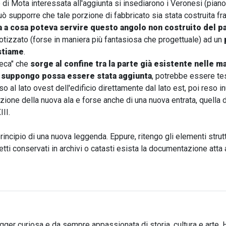
 di Mota interessata all'aggiunta si insediarono i Veronesi (piano
uò supporre che tale porzione di fabbricato sia stata costruita fr
 a cosa poteva servire questo angolo non costruito del p
tizzato (forse in maniera più fantasiosa che progettuale) ad un
stiame
.
ieca" che
sorge al confine tra la parte già esistente nelle 
e suppongo possa essere stata aggiunta
, potrebbe essere t
o al lato ovest dell'edificio direttamente dal lato est, poi reso in
uzione della nuova ala e forse anche di una nuova entrata, quella 
II.
 principio di una nuova leggenda. Eppure, ritengo gli elementi strut
etti conservati in archivi o catasti esista la documentazione atta 
ogger curiosa e da sempre appassionata di storia, cultura e arte. 