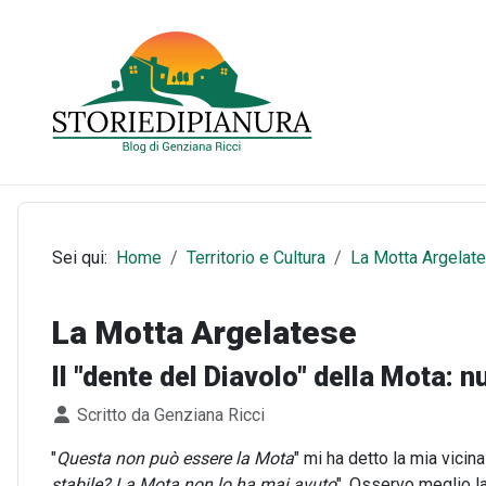
Sei qui:
Home
Territorio e Cultura
La Motta Argelat
La Motta Argelatese
Il "dente del Diavolo" della Mota: 
Dettagli
Scritto da
Genziana Ricci
"
Questa non può essere la Mota
" mi ha detto la mia vicin
stabile? La Mota non lo ha mai avuto
". Osservo meglio l