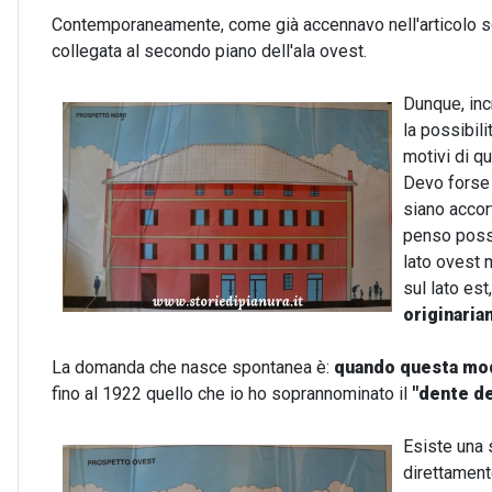
Contemporaneamente, come già accennavo nell'articolo sopr
collegata al secondo piano dell'ala ovest.
Dunque, incr
la possibilit
motivi di q
Devo forse p
siano accor
penso poss
lato ovest 
sul lato est
originaria
La domanda che nasce spontanea è:
quando questa modi
fino al 1922 quello che io ho soprannominato il
"dente de
E
siste una 
direttament