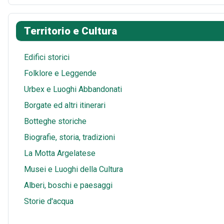
o
r
i
t
a
h
k
e
t
s
i
a
Territorio e Cultura
s
A
l
r
t
p
e
Edifici storici
p
Folklore e Leggende
Urbex e Luoghi Abbandonati
Borgate ed altri itinerari
Botteghe storiche
Biografie, storia, tradizioni
La Motta Argelatese
Musei e Luoghi della Cultura
Alberi, boschi e paesaggi
Storie d'acqua