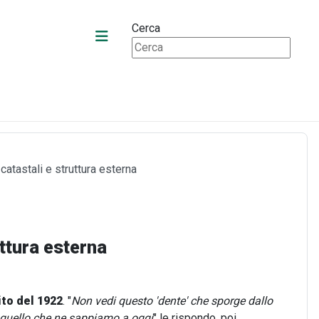
Cerca
catastali e struttura esterna
uttura esterna
ito del 1922
. "
Non vedi questo 'dente' che sporge dallo
 quello che ne sappiamo a oggi
" le rispondo, poi