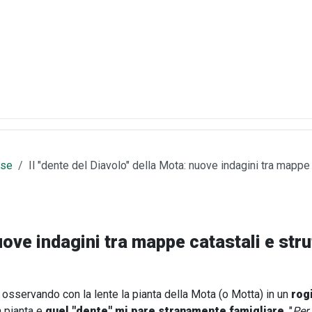
ese
Il "dente del Diavolo" della Mota: nuove indagini tra mappe 
nuove indagini tra mappe catastali e str
a osservando con la lente la pianta della Mota (o Motta) in un
rog
a pianta e
quel "dente" mi pare stranamente famigliare
. "
Per