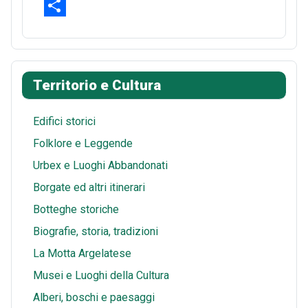
b
t
d
h
E
o
e
d
a
m
S
o
r
i
t
a
h
k
e
t
s
i
a
Territorio e Cultura
s
A
l
r
t
p
e
Edifici storici
p
Folklore e Leggende
Urbex e Luoghi Abbandonati
Borgate ed altri itinerari
Botteghe storiche
Biografie, storia, tradizioni
La Motta Argelatese
Musei e Luoghi della Cultura
Alberi, boschi e paesaggi