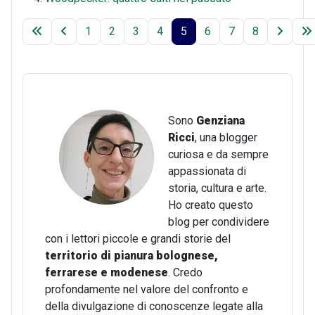
1
2
3
4
5
6
7
8
Sono
Genziana
Ricci
, una blogger
curiosa e da sempre
appassionata di
storia, cultura e arte.
Ho creato questo
blog per condividere
con i lettori piccole e grandi storie del
territorio di pianura bolognese,
ferrarese e modenese
. Credo
profondamente nel valore del confronto e
della divulgazione di conoscenze legate alla