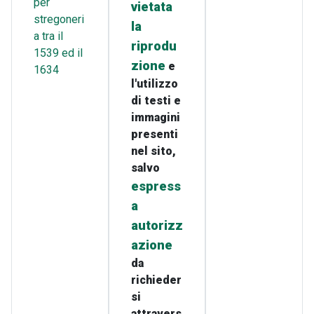
per
vietata
stregoneri
la
a tra il
riprodu
1539 ed il
zione
e
1634
l'utilizzo
di testi e
immagini
presenti
nel sito,
salvo
espress
a
autorizz
azione
da
richieder
si
attravers