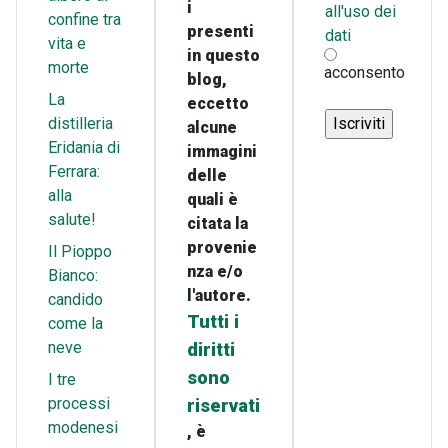
i
all'uso dei
confine tra
presenti
dati
vita e
in questo
morte
acconsento
blog,
La
eccetto
distilleria
alcune
Eridania di
immagini
Ferrara:
delle
alla
quali è
salute!
citata la
provenie
Il Pioppo
nza e/o
Bianco:
l'autore.
candido
Tutti i
come la
neve
diritti
sono
I tre
processi
riservati
modenesi
, è