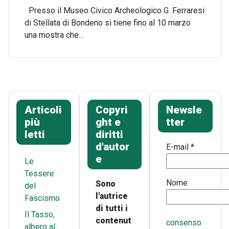
Presso il Museo Civico Archeologico G. Ferraresi
di Stellata di Bondeno si tiene fino al 10 marzo
una mostra che…
Articoli
Copyri
Newsle
più
ght e
tter
letti
diritti
d'autor
E-mail
*
e
Le
Tessere
Nome
Sono
del
l'autrice
Fascismo
di tutti i
Il Tasso,
contenut
consenso
albero al