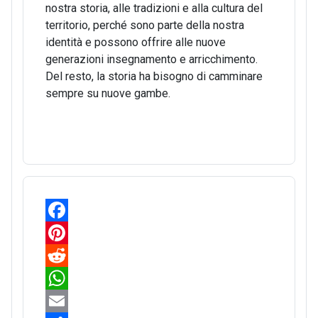
nostra storia, alle tradizioni e alla cultura del
territorio, perché sono parte della nostra
identità e possono offrire alle nuove
generazioni insegnamento e arricchimento.
Del resto, la storia ha bisogno di camminare
sempre su nuove gambe.
F
a
P
c
i
R
e
n
e
W