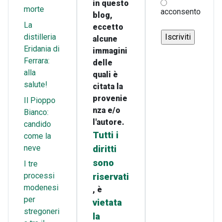
in questo
morte
acconsento
blog,
La
eccetto
distilleria
alcune
Eridania di
immagini
Ferrara:
delle
alla
quali è
salute!
citata la
provenie
Il Pioppo
nza e/o
Bianco:
l'autore.
candido
Tutti i
come la
neve
diritti
sono
I tre
processi
riservati
modenesi
, è
per
vietata
stregoneri
la