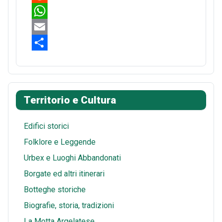
c
i
R
e
n
e
W
b
t
d
h
E
o
e
d
a
m
S
o
r
i
t
a
h
k
e
t
s
i
a
Territorio e Cultura
s
A
l
r
t
p
e
Edifici storici
p
Folklore e Leggende
Urbex e Luoghi Abbandonati
Borgate ed altri itinerari
Botteghe storiche
Biografie, storia, tradizioni
La Motta Argelatese