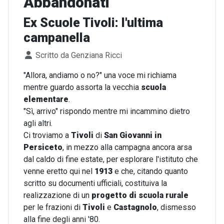
Abbandonati
Ex Scuole Tivoli: l'ultima
campanella
Dettagli
Scritto da
Genziana Ricci
"Allora, andiamo o no?" una voce mi richiama
mentre guardo assorta la vecchia
scuola
elementare
.
"Sì, arrivo" rispondo mentre mi incammino dietro
agli altri.
Ci troviamo a
Tivoli
di
San Giovanni in
Persiceto
, in mezzo alla campagna ancora arsa
dal caldo di fine estate, per esplorare l'istituto che
venne eretto qui nel
1913
e che, citando quanto
scritto su documenti ufficiali, costituiva la
realizzazione di un
progetto di scuola rurale
per le frazioni di
Tivoli
e
Castagnolo
, dismesso
alla fine degli anni '80.