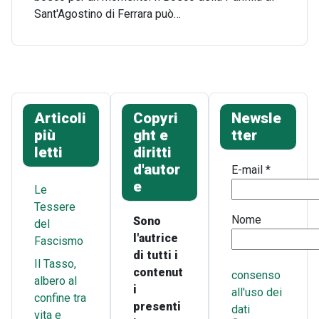
Sant'Agostino di Ferrara può…
Articoli
Copyri
Newsle
più
ght e
tter
letti
diritti
d'autor
E-mail
*
e
Le
Tessere
Nome
Sono
del
l'autrice
Fascismo
di tutti i
Il Tasso,
contenut
consenso
albero al
i
all'uso dei
confine tra
presenti
dati
vita e