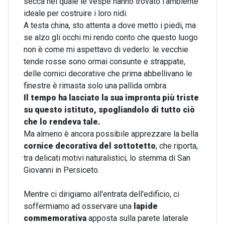
secca nel quale le vespe hanno trovato l'ambiente
ideale per costruire i loro nidi.
A testa china, sto attenta a dove metto i piedi, ma
se alzo gli occhi mi rendo conto che questo luogo
non è come mi aspettavo di vederlo: le vecchie
tende rosse sono ormai consunte e strappate,
delle cornici decorative che prima abbellivano le
finestre è rimasta solo una pallida ombra.
Il tempo ha lasciato la sua impronta più triste
su questo istituto, spogliandolo di tutto ciò
che lo rendeva tale.
Ma almeno è ancora possibile apprezzare la bella
cornice decorativa del sottotetto
, che riporta,
tra delicati motivi naturalistici, lo stemma di San
Giovanni in Persiceto.
Mentre ci dirigiamo all'entrata dell'edificio, ci
soffermiamo ad osservare una
lapide
commemorativa
apposta sulla parete laterale