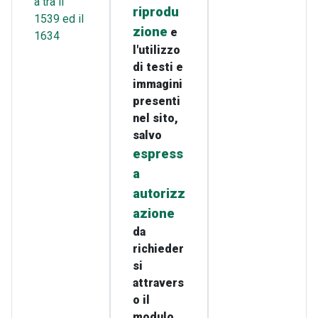
a tra il
riprodu
1539 ed il
zione
e
1634
l'utilizzo
di testi e
immagini
presenti
nel sito,
salvo
espress
a
autorizz
azione
da
richieder
si
attravers
o il
modulo