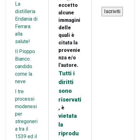
La
eccetto
distilleria
alcune
Eridania di
immagini
Ferrara:
delle
alla
quali è
salute!
citata la
provenie
Il Pioppo
nza e/o
Bianco:
l'autore.
candido
Tutti i
come la
neve
diritti
sono
I tre
processi
riservati
modenesi
, è
per
vietata
stregoneri
la
a tra il
riprodu
1539 ed il