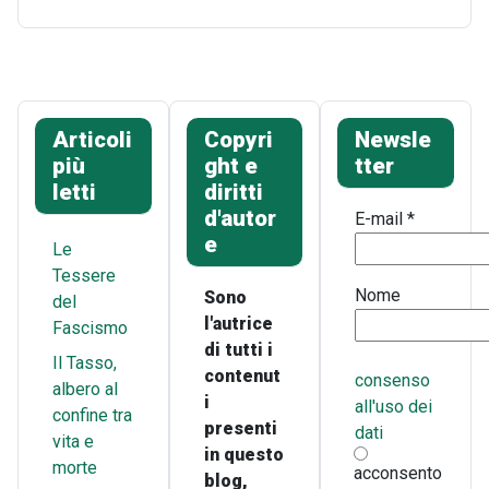
Articoli
Copyri
Newsle
più
ght e
tter
letti
diritti
d'autor
E-mail
*
e
Le
Tessere
Nome
Sono
del
l'autrice
Fascismo
di tutti i
Il Tasso,
contenut
consenso
albero al
i
all'uso dei
confine tra
presenti
dati
vita e
in questo
morte
acconsento
blog,