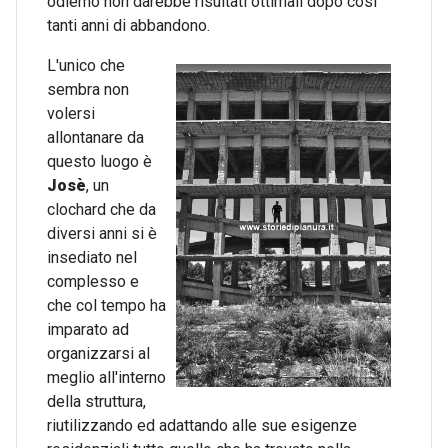
odierno non darebbe risultati ottimali dopo così
tanti anni di abbandono.
L'unico che
sembra non
volersi
allontanare da
questo luogo è
Josè
, un
clochard che da
diversi anni si è
insediato nel
complesso e
che col tempo ha
imparato ad
organizzarsi al
meglio all'interno
della struttura,
riutilizzando ed adattando alle sue esigenze