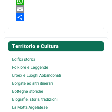
c
i
R
e
n
e
W
b
t
d
h
E
o
e
d
a
m
S
o
r
i
t
a
h
k
e
t
s
i
a
Territorio e Cultura
s
A
l
r
t
p
e
Edifici storici
p
Folklore e Leggende
Urbex e Luoghi Abbandonati
Borgate ed altri itinerari
Botteghe storiche
Biografie, storia, tradizioni
La Motta Argelatese