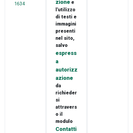
zione
e
1634
l'utilizzo
di testi e
immagini
presenti
nel sito,
salvo
espress
a
autorizz
azione
da
richieder
si
attravers
o il
modulo
Contatti