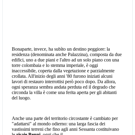
Bonaparte, invece, ha subìto un destino peggiore: la
residenza (denominata anche Palazzina), composta da due
edifici, uno a due piani e l'altro ad un solo piano con una
torre colombaia e lo stemma imperiale, è oggi
inaccessibile, coperta dalla vegetazione e parzialmente
crollata. All'inizio degli anni '80 furono iniziati alcuni
lavori di restauro interrottisi però poco dopo. Da allora,
ogni speranza sembra andata perduta ed il degrado che
circonda la villa è come una ferita aperta per gli abitanti
del luogo.
Anche una parte del territorio circostante è cambiato per
"adattarsi" al mondo odierno: una larga fascia dei
vastissimi terreni che fino agli anni Sessanta costituivano
le
risaie Benni
, oggi che il