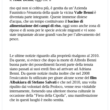
riso qui non si coltiva più, è gestita da un’Azienda
Faunistico-Venatoria della quale la vicina
Valle Benni
è
diventata parte integrante. Queste immense distese
d'acqua, che un tempo costituivano il
bacino di
alimentazione dei campi di riso
, oggi sono anche zona di
riposo e di sosta per le specie avicole migranti e vi sono
state impiantate alcune grandi vasche per l’allevamento del
pesce.
Le ultime notizie riguardo alla proprietà risalgono al 2010.
Da queste, si evince che dopo la morte di Alfredo Benni
buona parte dei possedimenti facenti parte della tenuta
siano passati ai suoi eredi fino ad arrivare ad Adriana
Benni. Da queste notizie risulta inoltre che nel 2008
l'essiccatoio fu utilizzato per girare alcune scene del
film
Albakiara di Stefano Salvati
e che nel 2010, una volta
ripulito dai volontari della Proloco, venne reso visitabile
internamente, fornendo una ulteriore risorsa culturale in
occasione della "Fiera della Cipolla", una manifestazione
che in questi luoghi è molto sentita.