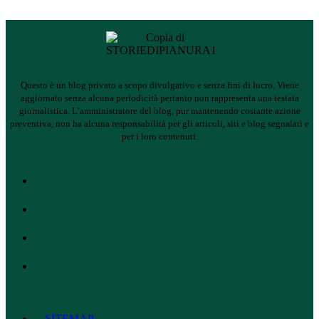
Questo è un blog privato a scopo divulgativo e senza fini di lucro. Viene
aggiornato senza alcuna periodicità pertanto non rappresenta una testata
giornalistica.
L’amministratore del blog, pur mantenendo costante azione
preventiva, non ha alcuna responsabilità per gli articoli, siti e blog segnalati e
per i loro contenuti.
SITEMAP