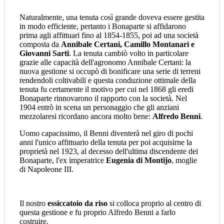
Naturalmente, una tenuta così grande doveva essere gestita
in modo efficiente, pertanto i Bonaparte si affidarono
prima agli affittuari fino al 1854-1855, poi ad una società
composta da
Annibale Certani, Camillo Montanari e
Giovanni Sarti
. La tenuta cambiò volto in particolare
grazie alle capacità dell'agronomo Annibale Certani: la
nuova gestione si occupò di bonificare una serie di terreni
rendendoli coltivabili e questa conduzione ottimale della
tenuta fu certamente il motivo per cui nel 1868 gli eredi
Bonaparte rinnovarono il rapporto con la società. Nel
1904 entrò in scena un personaggio che gli anziani
mezzolaresi ricordano ancora molto bene:
Alfredo Benni
.
Uomo capacissimo, il Benni diventerà nel giro di pochi
anni l'unico affittuario della tenuta per poi acquisirne la
proprietà nel 1923, al decesso dell'ultima discendente dei
Bonaparte, l'ex imperatrice
Eugenia di Montijo
, moglie
di Napoleone III.
Il nostro
essiccatoio da riso
si colloca proprio al centro di
questa gestione e fu proprio Alfredo Benni a farlo
costruire.