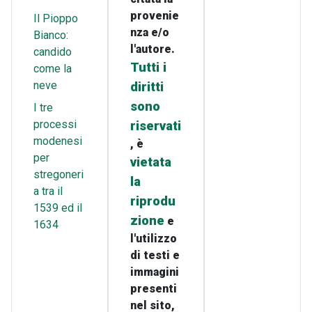
provenie
Il Pioppo
nza e/o
Bianco:
l'autore.
candido
Tutti i
come la
neve
diritti
sono
I tre
processi
riservati
modenesi
, è
per
vietata
stregoneri
la
a tra il
riprodu
1539 ed il
zione
e
1634
l'utilizzo
di testi e
immagini
presenti
nel sito,