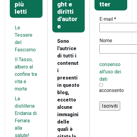
più
ght e
tter
letti
diritti
d'autor
E-mail
*
e
Le
Tessere
Nome
Sono
del
l'autrice
Fascismo
di tutti i
Il Tasso,
contenut
consenso
albero al
i
all'uso dei
confine tra
presenti
dati
vita e
in questo
morte
acconsento
blog,
La
eccetto
distilleria
alcune
Eridania di
immagini
Ferrara:
delle
alla
quali è
salute!
citata la