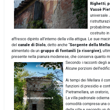
Righetti
,
p
Vassè Pie
universale.
ristrutturaz
probabilmen
costruito i
affresco dipinto all’interno della villa attigua. Le sue m
del
canale di Diolo
, detto anche “
Sorgente della Mella
alimentato da un
gruppo di fontanili (o risorgive)
, ult
presente nella pianura modenese, che conserva quanto meno
Secondo i racconti degli a
Alcune porzioni dell'edifici
Ai tempi dei Mellara il co
funzioni di presidio e con
Pietramellara, un oratorio,
La villa padronale odierna
comodità compresa una cons
della villa e secondo un d