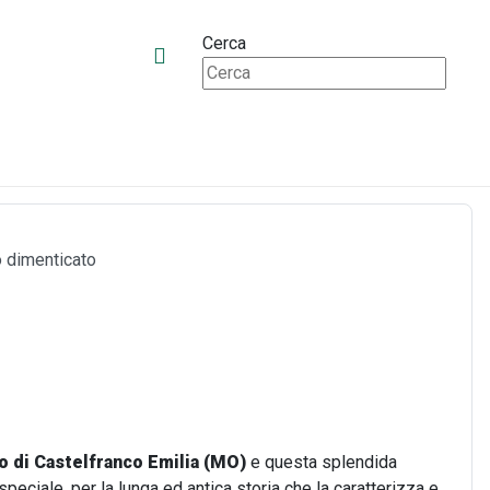
Cerca
o dimenticato
o di Castelfranco Emilia (MO)
e questa splendida
eciale, per la lunga ed antica storia che la caratterizza e