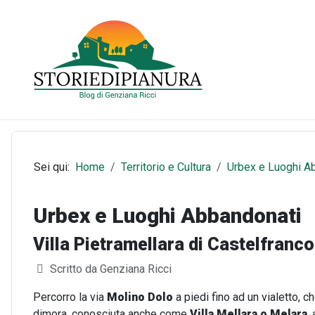
Sei qui:
Home
Territorio e Cultura
Urbex e Luoghi A
Urbex e Luoghi Abbandonati
Villa Pietramellara di Castelfranco
Dettagli
Scritto da
Genziana Ricci
Percorro la via
Molino Dolo
a piedi fino ad un vialetto, 
dimora, conosciuta anche come
Villa Mellara o Melara
,