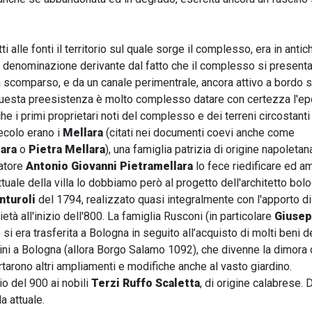
ti alle fonti il territorio sul quale sorge il complesso, era in antich
a denominazione derivante dal fatto che il complesso si presenta
a scomparso, e da un canale perimentrale, ancora attivo a bordo s
questa preesistenza è molto complesso datare con certezza l'epoc
 i primi proprietari noti del complesso e dei terreni circostanti t
secolo erano i
Mellara
(citati nei documenti coevi anche come
lara
o
Pietra Mellara
), una famiglia patrizia di origine napoletan
natore
Antonio Giovanni Pietramellara
lo fece riedificare ed am
ttuale della villa lo dobbiamo però al progetto dell'architetto bo
nturoli
del 1794, realizzato quasi integralmente con l'apporto di 
ietà all'inizio dell'800. La famiglia Rusconi (in particolare
Giuse
) si era trasferita a Bologna in seguito all’acquisto di molti beni d
rini a Bologna (allora Borgo Salamo 1092), che divenne la dimora d
rtarono altri ampliamenti e modifiche anche al vasto giardino.
izio del 900 ai nobili
Terzi Ruffo Scaletta
, di origine calabrese. 
a attuale.