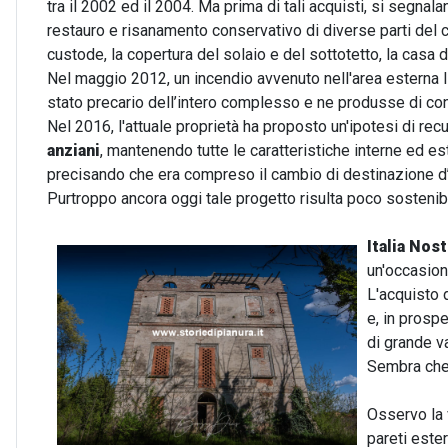
tra il 2002 ed il 2004. Ma prima di tali acquisti, si segnal
restauro e risanamento conservativo di diverse parti del 
custode, la copertura del solaio e del sottotetto, la casa 
Nel maggio 2012, un incendio avvenuto nell'area esterna li
stato precario dell’intero complesso e ne produsse di 
Nel 2016, l'attuale proprietà ha proposto un'ipotesi di re
anziani
, mantenendo tutte le caratteristiche interne ed es
precisando che era compreso il cambio di destinazione d’u
Purtroppo ancora oggi tale progetto risulta poco sostenibi
Italia Nos
un'occasion
L'acquisto 
e, in prospe
di grande va
Sembra che 
Osservo la 
pareti este