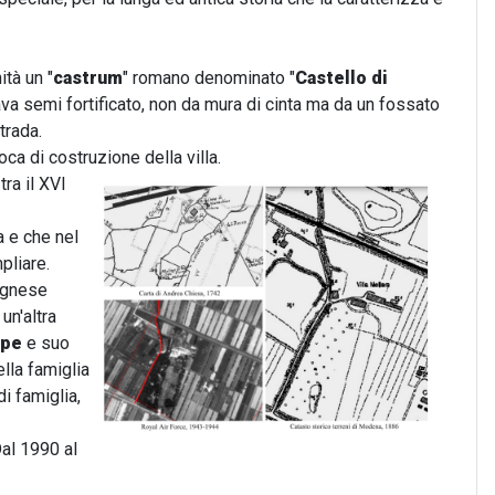
ità un "
castrum
" romano denominato "
Castello di
va semi fortificato, non da mura di cinta ma da un fossato
trada.
a di costruzione della villa.
ra il XVI
a e che nel
pliare.
lognese
un'altra
ppe
e suo
ella famiglia
i famiglia,
Dal 1990 al