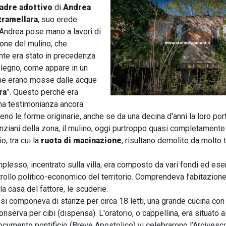
adre adottivo
di
Andrea
tramellara
, suo erede
 Andrea pose mano a lavori di
ione del mulino, che
te era stato in precedenza
n legno, come appare in un
acine erano mosse dalle acque
ra
”. Questo perché era
ima testimonianza ancora
 le forme originarie, anche se da una decina d'anni la loro porta
nziani della zona, il mulino, oggi purtroppo quasi completamente 
o, tra cui la
ruota di macinazione
, risultano demolite da molto
mplesso, incentrato sulla villa, era composto da vari fondi ed ese
trollo politico-economico del territorio. Comprendeva l’abitazione
 la casa del fattore, le scuderie.
 si componeva di stanze per circa 18 letti, una grande cucina con
erva per cibi (dispensa). L'oratorio, o cappellina, era situato al
ocumento pontificio (Breve Apostolico) vi celebrarono l’Arcivesc