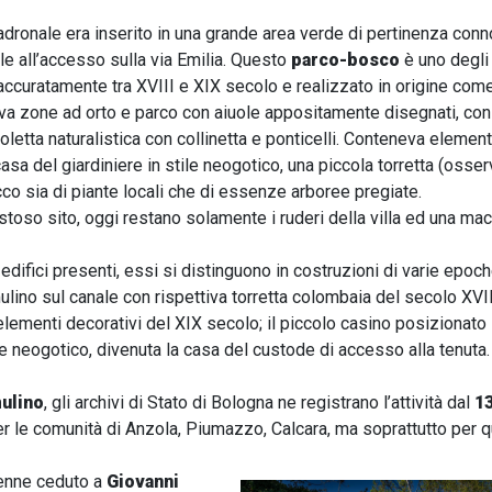
padronale era inserito in una grande area verde di pertinenza conn
 all’accesso sulla via Emilia. Questo
parco-bosco
è uno degli
accuratamente tra XVIII e XIX secolo e realizzato in origine come
 zone ad orto e parco con aiuole appositamente disegnati, con per
oletta naturalistica con collinetta e ponticelli. Conteneva elementi 
a casa del giardiniere in stile neogotico, una piccola torretta (oss
cco sia di piante locali che di essenze arboree pregiate.
stoso sito, oggi restano solamente i ruderi della villa ed una mac
edifici presenti, essi si distinguono in costruzioni di varie epoch
ulino sul canale con rispettiva torretta colombaia del secolo XVIII
 elementi decorativi del XIX secolo; il piccolo casino posizionato
tile neogotico, divenuta la casa del custode di accesso alla tenuta.
ulino
, gli archivi di Stato di Bologna ne registrano l’attività dal
1
r le comunità di Anzola, Piumazzo, Calcara, ma soprattutto per q
enne ceduto a
Giovanni