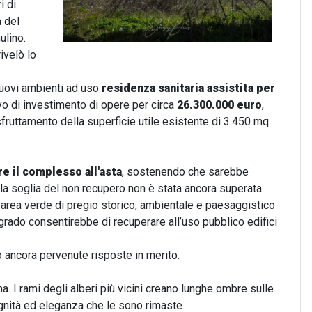
i di
a del
ulino.
ivelò lo
 nuovi ambienti ad uso
residenza sanitaria assistita per
ivo di investimento di opere per circa
26.300.000 euro
,
sfruttamento della superficie utile esistente di 3.450 mq.
re il complesso all'asta
, sostenendo che sarebbe
la soglia del non recupero non è stata ancora superata.
 area verde di pregio storico, ambientale e paesaggistico
degrado consentirebbe di recuperare all’uso pubblico edifici
 ancora pervenute risposte in merito.
. I rami degli alberi più vicini creano lunghe ombre sulle
gnità ed eleganza che le sono rimaste.