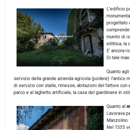
L’edificio 
monumentale
progettato 
comprendeva
munito di is
ellittica, l
E' ancora ri
Di tale mae
Quanto agli 
servizio della grande azienda agricola (podere): l’antico m
di servizio con stalle, rimesse, abitazioni del fattore con
parco e al laghetto artificiale; la casa del giardiniere in s
Quanto al
m
Lavorava pe
Manzolino.
Nel 1535 v