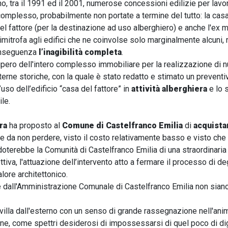
ano, tra il 1991 ed il 2001, numerose concessioni edilizie per lavor
complesso, probabilmente non portate a termine del tutto: la cas
del fattore (per la destinazione ad uso alberghiero) e anche l'ex m
mitrofa agli edifici che ne coinvolse solo marginalmente alcuni, r
conseguenza
l’inagibilità completa
.
cupero dell'intero complesso immobiliare per la realizzazione di
terne storiche, con la quale è stato redatto e stimato un prevent
so dell’edificio “casa del fattore” in
attività alberghiera
e lo 
le.
tra
ha proposto al
Comune di Castelfranco Emilia
di
acquista
e da non perdere, visto il costo relativamente basso e visto che 
doterebbe la Comunità di Castelfranco Emilia di una straordinaria
ttiva, l'attuazione dell’intervento atto a fermare il processo di 
lore architettonico.
dall'Amministrazione Comunale di Castelfranco Emilia non siano
villa dall'esterno con un senso di grande rassegnazione nell'anima
rne, come spettri desiderosi di impossessarsi di quel poco di di