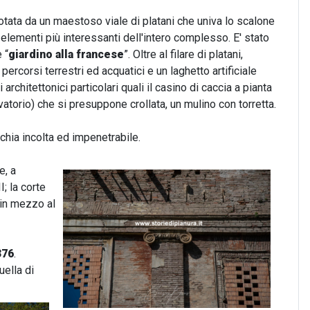
otata da un maestoso viale di platani che univa lo scalone
 elementi più interessanti dell'intero complesso. E' stato
 “
giardino alla francese
”. Oltre al filare di platani,
corsi terrestri ed acquatici e un laghetto artificiale
architettonici particolari quali il casino di caccia a pianta
ervatorio) che si presuppone crollata, un mulino con torretta.
chia incolta ed impenetrabile.
e, a
; la corte
 in mezzo al
376
.
uella di