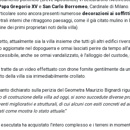
Papa Gregorio XV
e
San Carlo Borromeo
, Cardinale di Milano.
particolare sono ancora presenti numerose
decorazioni ai soffitt
rali interni che ritraggono paesaggi, come il già citato mulino in 
ne dei primi proprietari noti della villa).
to, attualmente sia la villa insieme che tutti gli altri edifici rive
lo aggiornate nel dopoguerra e ormai lasciati perire da tempo all’a
cessibile, anche se ormai vandalizzato, è l'alloggio del custode, p
 tratte da un video effettuato con drone fornite gentilmente da 
tto della villa sia irrimediabilmente crollato.
nto dichiarato sulla perizia del Geometra Maurizio Bignardi rig
di costruzione della villa ad oggi, si sono succedute diverse pro
 migliorativi e strutturali, di cui alcuni con esiti concreti ed alt
uati come mostra lo stato attuale.
"
à esecutata ha acquistato l'intero complesso e i terreni in momenti