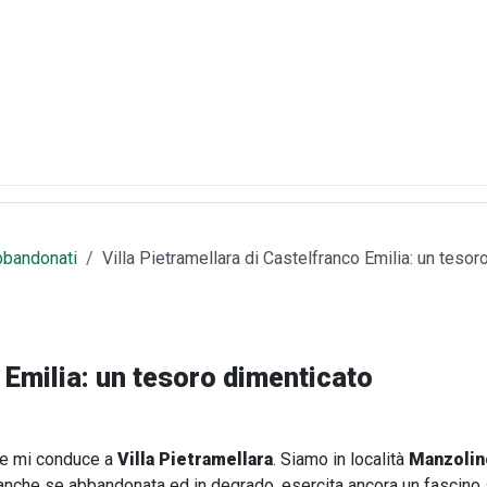
bbandonati
Villa Pietramellara di Castelfranco Emilia: un tesor
 Emilia: un tesoro dimenticato
che mi conduce a
Villa Pietramellara
. Siamo in località
Manzolin
 anche se abbandonata ed in degrado, esercita ancora un fascino sp