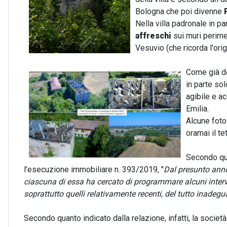
Bologna che poi divenne
Nella villa padronale in 
affreschi
sui muri perimet
Vesuvio (che ricorda l'origi
Come già det
in parte so
agibile e ac
Emilia.
Alcune foto
oramai il te
Secondo qua
l'esecuzione immobiliare n. 393/2019, "
Dal presunto anno 
ciascuna di essa ha cercato di programmare alcuni interventi
soprattutto quelli relativamente recenti, del tutto inadeg
Secondo quanto indicato dalla relazione, infatti, la societ