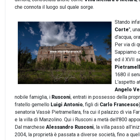
che connota il luogo sul quale sorge.
Stando infat
Corte
", un
d'acqua, or
Per via di 
Sappiamo che
ed il XVII 
Pietramel
1680 il se
L'aspetto a
Angelo Ve
nobile famiglia, i
Rusconi
, entrati in possesso della propr
fratello gemello
Luigi Antonio
, figli di
Carlo Francesco
senatoria Vassè Pietramellara, fra cui il palazzo di via Fa
e la villa di Manzolino. Qui i Rusconi a metà dell'800 appo
Dal marchese
Alessandro Rusconi
, la villa passò all’in
2004, la proprietà è passata a diverse società, fino a quell