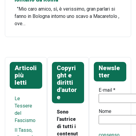
"Mio caro amico, sì, è verissimo, gran parlari si
fanno in Bologna intorno uno scavo a Macaretolo ,
ove…
Articoli
Copyri
Newsle
più
ght e
tter
letti
diritti
d'autor
E-mail
*
e
Le
Tessere
Nome
Sono
del
l'autrice
Fascismo
di tutti i
Il Tasso,
contenut
consenso