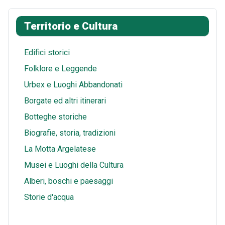
k
e
t
s
i
a
Territorio e Cultura
s
A
l
r
t
p
e
Edifici storici
p
Folklore e Leggende
Urbex e Luoghi Abbandonati
Borgate ed altri itinerari
Botteghe storiche
Biografie, storia, tradizioni
La Motta Argelatese
Musei e Luoghi della Cultura
Alberi, boschi e paesaggi
Storie d'acqua