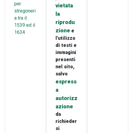
per
vietata
stregoneri
la
a tra il
riprodu
1539 ed il
zione
e
1634
l'utilizzo
di testi e
immagini
presenti
nel sito,
salvo
espress
a
autorizz
azione
da
richieder
si