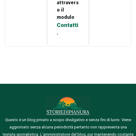
attravers
o il
modulo
Contatti
.
Questo è un blog privato a scopo divulgativo e senza fini di lucro. Viene
aggiornato senza alcuna periodicità pertanto non rappresenta una
testata giornalistica.
L’amministratore del blog, pur mantenendo costante