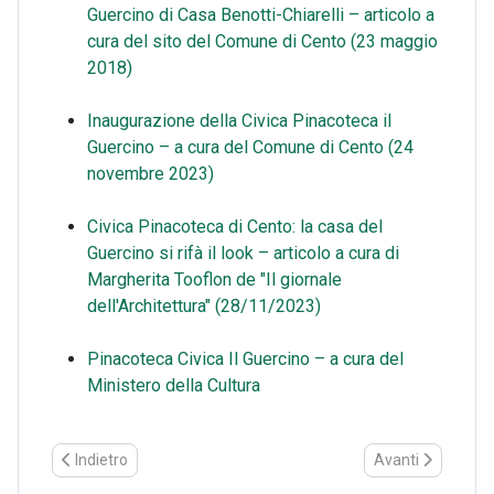
Guercino di Casa Benotti-Chiarelli – articolo a
cura del sito del Comune di Cento (23 maggio
2018)
Inaugurazione della Civica Pinacoteca il
Guercino – a cura del Comune di Cento (24
novembre 2023)
Civica Pinacoteca di Cento: la casa del
Guercino si rifà il look – articolo a cura di
Margherita Tooflon de "Il giornale
dell'Architettura" (28/11/2023)
Pinacoteca Civica Il Guercino – a cura del
Ministero della Cultura
Articolo precedente: Il Museo della Musica di Pieve di Cento: sul
Articolo successi
Indietro
Avanti