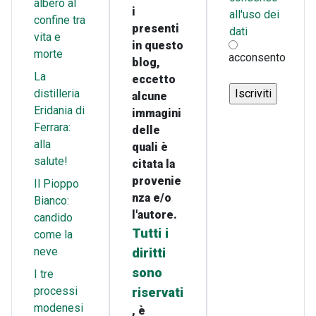
albero al
i
all'uso dei
confine tra
presenti
dati
vita e
in questo
morte
acconsento
blog,
La
eccetto
distilleria
alcune
Eridania di
immagini
Ferrara:
delle
alla
quali è
salute!
citata la
provenie
Il Pioppo
nza e/o
Bianco:
l'autore.
candido
Tutti i
come la
neve
diritti
sono
I tre
processi
riservati
modenesi
, è