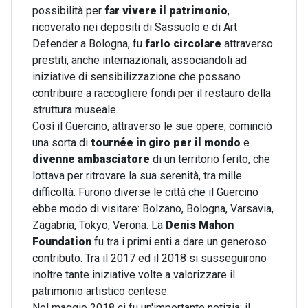
possibilità per
far vivere il patrimonio
,
ricoverato nei depositi di Sassuolo e di Art
Defender a Bologna, fu
farlo circolare
attraverso
prestiti, anche internazionali, associandoli ad
iniziative di sensibilizzazione che possano
contribuire a raccogliere fondi per il restauro della
struttura museale.
Così il Guercino, attraverso le sue opere, cominciò
una sorta di
tournée in giro per il mondo
e
divenne ambasciatore
di un territorio ferito, che
lottava per ritrovare la sua serenità, tra mille
difficoltà. Furono diverse le città che il Guercino
ebbe modo di visitare: Bolzano, Bologna, Varsavia,
Zagabria, Tokyo, Verona. La
Denis Mahon
Foundation
fu tra i primi enti a dare un generoso
contributo. Tra il 2017 ed il 2018 si susseguirono
inoltre tante iniziative volte a valorizzare il
patrimonio artistico centese.
Nel maggio 2018 ci fu un'importante notizia: il