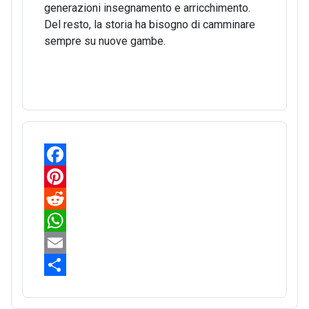
generazioni insegnamento e arricchimento.
Del resto, la storia ha bisogno di camminare
sempre su nuove gambe.
F
a
P
c
i
R
e
n
e
W
b
t
d
h
E
o
e
d
a
m
S
o
r
i
t
a
h