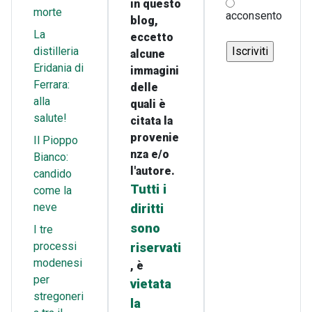
in questo
morte
acconsento
blog,
La
eccetto
distilleria
alcune
Eridania di
immagini
Ferrara:
delle
alla
quali è
salute!
citata la
provenie
Il Pioppo
nza e/o
Bianco:
l'autore.
candido
Tutti i
come la
neve
diritti
sono
I tre
processi
riservati
modenesi
, è
per
vietata
stregoneri
la