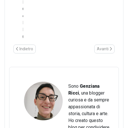
Lorenzino
Cremonini
e
Piero
Ruggeri
(1992)
Articolo precedente: Locanda Pincelli di Selva Malvezzi: tradiz
Articolo successi
Indietro
Avanti
Sono
Genziana
Ricci
, una blogger
curiosa e da sempre
appassionata di
storia, cultura e arte.
Ho creato questo
blog per condividere