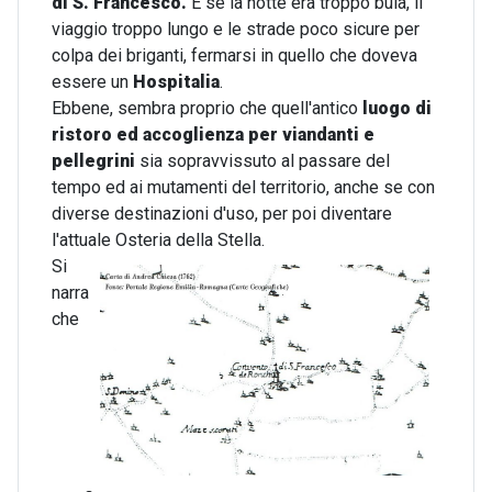
di S. Francesco.
E
se la notte era troppo buia, il
viaggio troppo lungo e le strade poco sicure per
colpa dei briganti, fermarsi in quello che doveva
essere un
Hospitalia
.
Ebbene, sembra proprio che quell'antico
luogo di
ristoro ed accoglienza per viandanti e
pellegrini
sia sopravvissuto al passare del
tempo ed ai mutamenti del territorio, anche se con
diverse destinazioni d'uso, per poi diventare
l'attuale Osteria della Stella.
Si
narra
che