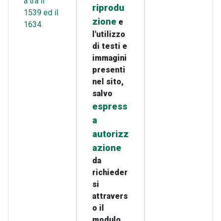
a tra il
riprodu
1539 ed il
zione
e
1634
l'utilizzo
di testi e
immagini
presenti
nel sito,
salvo
espress
a
autorizz
azione
da
richieder
si
attravers
o il
modulo