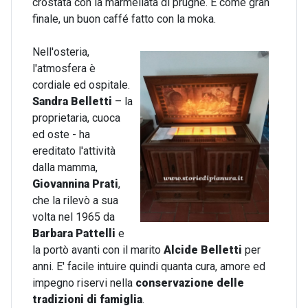
crostata con la marmellata di prugne. E come gran
finale,
un buon caffé fatto con la moka.
Nell'osteria,
l'atmosfera è
cordiale ed ospitale.
Sandra Belletti
– la
proprietaria, cuoca
ed oste - ha
ereditato l'attività
dalla mamma,
Giovannina Prati
,
che la rilevò a sua
volta nel 1965 da
Barbara Pattelli
e
la portò avanti con il marito
Alcide Belletti
per
anni. E' facile intuire quindi quanta cura, amore ed
impegno riservi nella
conservazione delle
tradizioni di famiglia
.