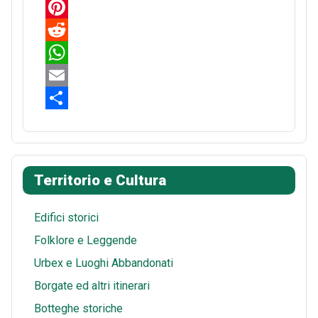
F
a
P
c
i
R
e
n
e
W
b
t
d
h
E
o
e
d
a
m
S
o
r
i
t
a
h
k
e
t
s
i
a
Territorio e Cultura
s
A
l
r
t
p
e
Edifici storici
p
Folklore e Leggende
Urbex e Luoghi Abbandonati
Borgate ed altri itinerari
Botteghe storiche