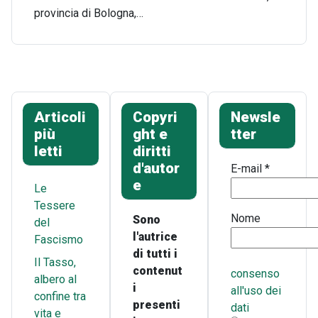
provincia di Bologna,…
Articoli
Copyri
Newsle
più
ght e
tter
letti
diritti
d'autor
E-mail
*
e
Le
Tessere
Nome
Sono
del
l'autrice
Fascismo
di tutti i
Il Tasso,
contenut
consenso
albero al
i
all'uso dei
confine tra
presenti
dati
vita e