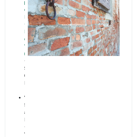
provincia
di
Bologna
–
Itinerari
di
Vallata
(2012)
–
Sez.
Castello
D'Argile.
"Dal
Santerno
al
Panaro"
–
Vol.