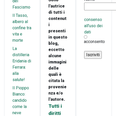
del
l'autrice
Fascismo
di tutti i
Il Tasso,
contenut
consenso
albero al
i
all'uso dei
confine tra
presenti
dati
vita e
in questo
morte
acconsento
blog,
La
eccetto
distilleria
alcune
Eridania di
immagini
Ferrara:
delle
alla
quali è
salute!
citata la
provenie
Il Pioppo
nza e/o
Bianco:
l'autore.
candido
Tutti i
come la
neve
diritti