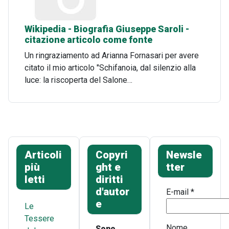
Wikipedia - Biografia Giuseppe Saroli -
citazione articolo come fonte
Un ringraziamento ad Arianna Fornasari per avere
citato il mio articolo "Schifanoia, dal silenzio alla
luce: la riscoperta del Salone…
Articoli
Copyri
Newsle
più
ght e
tter
letti
diritti
d'autor
E-mail
*
e
Le
Tessere
Nome
Sono