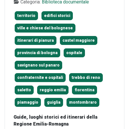
Categoria:
Biblioteca documentale
territorio
edifici storici
ville e chiese del bolognese
itinerari di pianura
castel maggiore
provincia di bologna
ospitale
savignano sul panaro
confraternite e ospitali
trebbo di reno
saletto
reggio emilia
fiorentina
piamaggio
guiglia
montombraro
Guide, luoghi storici ed itinerari della
Regione Emilia-Romagna