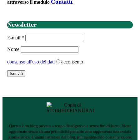
Contatti
attraverso il modulo
.
Newsletter
E-mail
*
Nome
consenso all'uso dei dati
acconsento
Questo è un blog privato a scopo divulgativo e senza fini di lucro. Viene
aggiornato senza alcuna periodicità pertanto non rappresenta una testata
giornalistica.
L’amministratore del blog, pur mantenendo costante azione