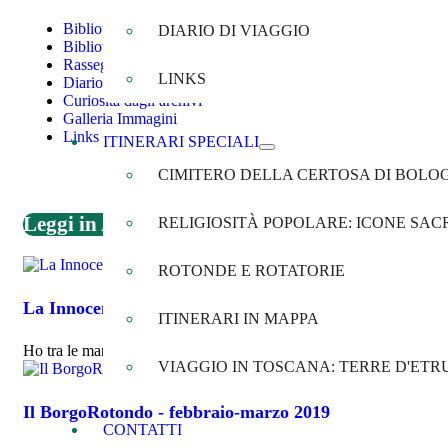
Biblioteca
DIARIO DI VIAGGIO
Biblioteca documentale
Rassegna Stampa
LINKS
Diario di Viaggio
Curiosità dagli archivi
Galleria Immagini
Links
ITINERARI SPECIALI
CIMITERO DELLA CERTOSA DI BOLO
Leggi in Agenda
RELIGIOSITÀ POPOLARE: ICONE SACR
ROTONDE E ROTATORIE
La Innocenti di Lambrate: una storia a velocità medio-
ITINERARI IN MAPPA
Ho tra le mani una foto acquistata ad un mercatino dell'antiquariato
VIAGGIO IN TOSCANA: TERRE D'ETR
Il BorgoRotondo - febbraio-marzo 2019
CONTATTI