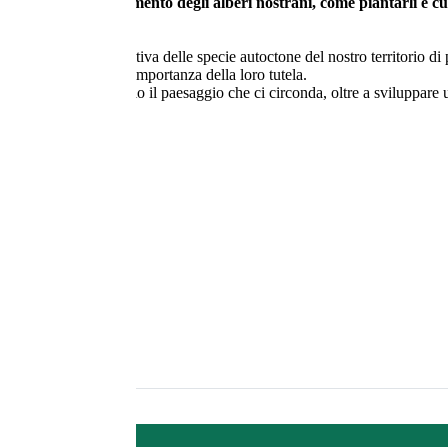
i - Guida al riconoscimento degli alberi nostrani, come piantarli e 
o semplice ed esaustiva delle specie autoctone del nostro territorio di pi
caratteristiche e sull'importanza della loro tutela.
 comprendere meglio il paesaggio che ci circonda, oltre a sviluppare u