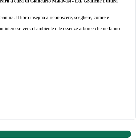
curarli a cura di Giancarlo Malavasi - Ed. Grafiche Futura
anura. Il libro insegna a riconoscere, scegliere, curare e
n interesse verso l'ambiente e le essenze arboree che ne fanno