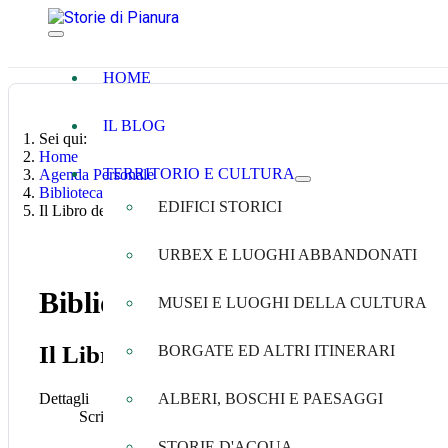
HOME
IL BLOG
Sei qui:
Home
TERRITORIO E CULTURA
Agenda Personale
Biblioteca
EDIFICI STORICI
Il Libro degli Alberi
URBEX E LUOGHI ABBANDONATI
Biblioteca
MUSEI E LUOGHI DELLA CULTURA
Il Libro degli Alberi
BORGATE ED ALTRI ITINERARI
Dettagli
ALBERI, BOSCHI E PAESAGGI
Scritto da
Genziana Ricci
STORIE D'ACQUA