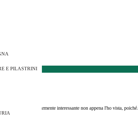
GNA
E E PILASTRINI
alta
. L'ho trovata particolarmente interessante non appena l'ho vista, poic
URIA