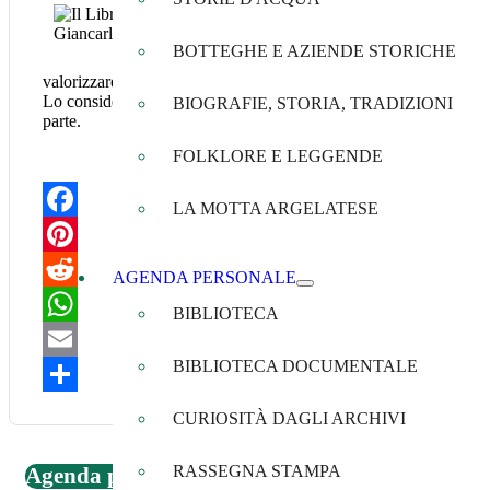
Il Libro degli Alber
Press (1992)
BOTTEGHE E AZIENDE STORICHE
Una pubblicazione molt
valorizzare le diverse specie arboree, ponendo l'accento sulle loro 
Lo considero come una prima guida essenziale per quanti vogliono
BIOGRAFIE, STORIA, TRADIZIONI
parte.
FOLKLORE E LEGGENDE
LA MOTTA ARGELATESE
Facebook
Pinterest
AGENDA PERSONALE
Reddit
BIBLIOTECA
WhatsApp
BIBLIOTECA DOCUMENTALE
Email
Share
CURIOSITÀ DAGLI ARCHIVI
RASSEGNA STAMPA
Agenda personale