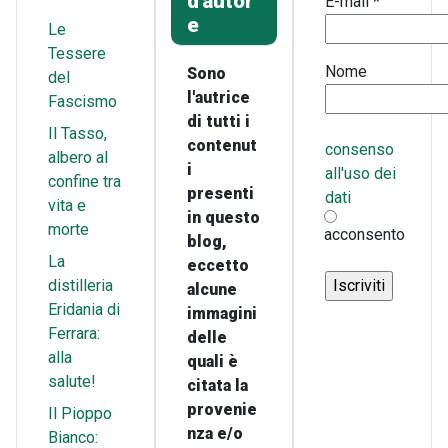
d'autor
E-mail
*
e
Le
Tessere
Nome
Sono
del
l'autrice
Fascismo
di tutti i
Il Tasso,
contenut
consenso
albero al
i
all'uso dei
confine tra
presenti
dati
vita e
in questo
morte
acconsento
blog,
La
eccetto
distilleria
alcune
Eridania di
immagini
Ferrara:
delle
alla
quali è
salute!
citata la
provenie
Il Pioppo
nza e/o
Bianco: