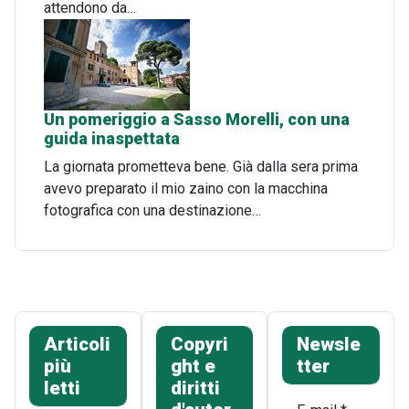
attendono da…
Un pomeriggio a Sasso Morelli, con una
guida inaspettata
La giornata prometteva bene. Già dalla sera prima
avevo preparato il mio zaino con la macchina
fotografica con una destinazione…
Articoli
Copyri
Newsle
più
ght e
tter
letti
diritti