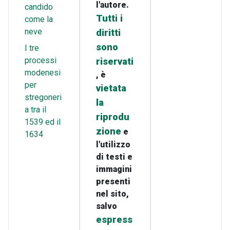
l'autore.
candido
Tutti i
come la
neve
diritti
sono
I tre
processi
riservati
modenesi
, è
per
vietata
stregoneri
la
a tra il
riprodu
1539 ed il
zione
e
1634
l'utilizzo
di testi e
immagini
presenti
nel sito,
salvo
espress