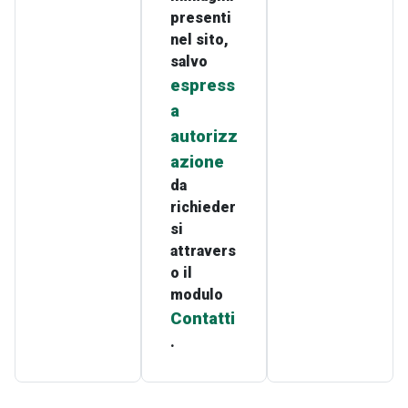
presenti
nel sito,
salvo
espress
a
autorizz
azione
da
richieder
si
attravers
o il
modulo
Contatti
.