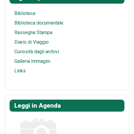
s
A
l
r
t
p
e
Biblioteca
p
Biblioteca documentale
Rassegna Stampa
Diario di Viaggio
Curiosità dagli archivi
Galleria Immagini
Links
Leggi in Agenda