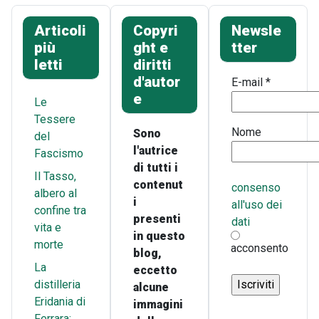
Articoli
Copyri
Newsle
più
ght e
tter
letti
diritti
d'autor
E-mail
*
e
Le
Tessere
Nome
Sono
del
l'autrice
Fascismo
di tutti i
Il Tasso,
contenut
consenso
albero al
i
all'uso dei
confine tra
presenti
dati
vita e
in questo
morte
acconsento
blog,
La
eccetto
distilleria
alcune
Eridania di
immagini
Ferrara: