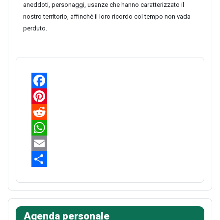
aneddoti, personaggi, usanze che hanno caratterizzato il
nostro territorio, affinché il loro ricordo col tempo non vada
perduto.
F
a
P
c
i
R
e
n
e
W
b
t
d
h
E
o
e
d
a
m
S
o
r
i
t
a
h
k
e
t
s
i
a
Agenda personale