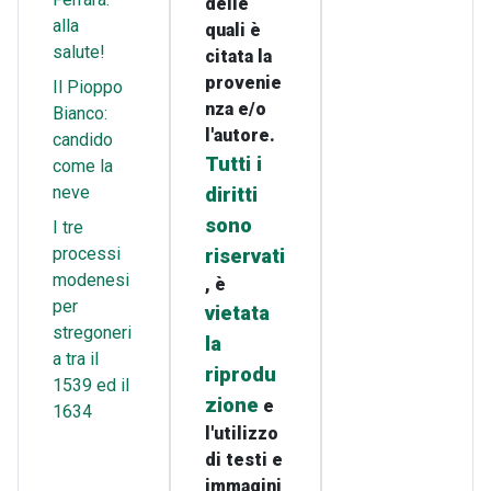
delle
alla
quali è
salute!
citata la
provenie
Il Pioppo
nza e/o
Bianco:
l'autore.
candido
Tutti i
come la
neve
diritti
sono
I tre
processi
riservati
modenesi
, è
per
vietata
stregoneri
la
a tra il
riprodu
1539 ed il
zione
e
1634
l'utilizzo
di testi e
immagini