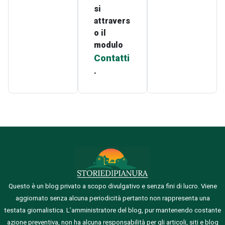
si
attravers
o il
modulo
Contatti
.
Questo è un blog privato a scopo divulgativo e senza fini di lucro. Viene
aggiornato senza alcuna periodicità pertanto non rappresenta una
testata giornalistica.
L’amministratore del blog, pur mantenendo costante
azione preventiva, non ha alcuna responsabilità per gli articoli, siti e blog