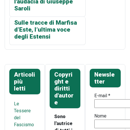
l'audacia di Giuseppe
Saroli
Sulle tracce di Marfisa
d’Este, l’ultima voce
degli Estensi
Articoli
Copyri
Newsle
più
ght e
tter
letti
diritti
d'autor
E-mail
*
e
Le
Tessere
Nome
Sono
del
l'autrice
Fascismo