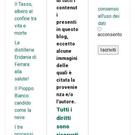
di tutti i
Il Tasso,
contenut
consenso
albero al
i
all'uso dei
confine tra
presenti
dati
vita e
in questo
morte
acconsento
blog,
La
eccetto
distilleria
alcune
Eridania di
immagini
Ferrara:
delle
alla
quali è
salute!
citata la
provenie
Il Pioppo
nza e/o
Bianco:
l'autore.
candido
Tutti i
come la
neve
diritti
sono
I tre
processi