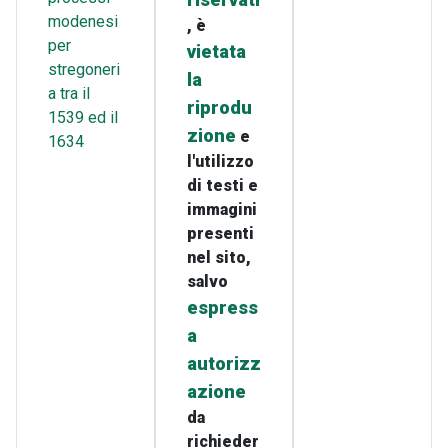
riservati
modenesi
, è
per
vietata
stregoneri
la
a tra il
riprodu
1539 ed il
zione
e
1634
l'utilizzo
di testi e
immagini
presenti
nel sito,
salvo
espress
a
autorizz
azione
da
richieder