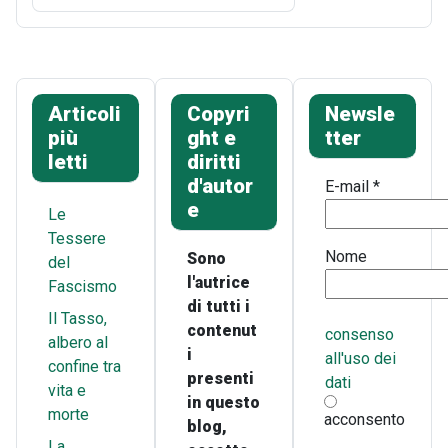
Articoli
Copyri
Newsle
più
ght e
tter
letti
diritti
d'autor
E-mail
*
e
Le
Tessere
Nome
Sono
del
l'autrice
Fascismo
di tutti i
Il Tasso,
contenut
consenso
albero al
i
all'uso dei
confine tra
presenti
dati
vita e
in questo
morte
acconsento
blog,
La