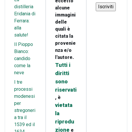
eccetto
distilleria
alcune
Eridania di
immagini
Ferrara:
delle
alla
quali è
salute!
citata la
provenie
Il Pioppo
nza e/o
Bianco:
l'autore.
candido
Tutti i
come la
neve
diritti
sono
I tre
processi
riservati
modenesi
, è
per
vietata
stregoneri
la
a tra il
riprodu
1539 ed il
zione
e
1634