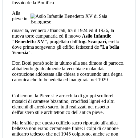
fossato della Bonifica.
Alla
pieve in
rinascita, vennero affiancati, tra il 1924 ed il 1926, la
nuova torre campanaria ed il nuovo
Asilo Infantile
"Benedetto XV"
, progettato dall'
Ing. Scarpari
, eretto
dove prima sorgevano gli edifici fatiscenti de "
La bella
Venezia
".
Don Botti pensò solo in ultimo alla sua dimora di parroco,
abbattendo gradualmente la vecchia e malandata
costruzione addossata alla chiesa e costruendo una degna
canonica che fu benedetta ed inaugurata nel 1929.
Col tempo, la Pieve si è arricchita di gruppi scultorei,
mosaici di carattere bizantino, crocifissi lignei ed altri
elementi di arredo sacro, tutti realizzati nel rispetto
dell'austero stile architettonico dell'antica pieve.
Ma le sfide per questo edificio sacro riportato all'antica
bellezza non erano certamente finite: i colpi di cannone
anticarro tedesco che nel 1945 colpirono, anche se non