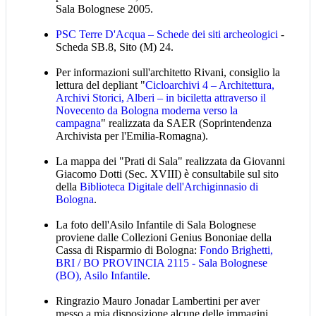
Sala Bolognese 2005.
PSC Terre D'Acqua – Schede dei siti archeologici
-
Scheda SB.8, Sito (M) 24.
Per informazioni sull'architetto Rivani, consiglio la
lettura del depliant "
Cicloarchivi 4 – Architettura,
Archivi Storici, Alberi – in biciletta attraverso il
Novecento da Bologna moderna verso la
campagna
" realizzata da SAER (Soprintendenza
Archivista per l'Emilia-Romagna).
La mappa dei "Prati di Sala" realizzata da Giovanni
Giacomo Dotti (Sec. XVIII) è consultabile sul sito
della
Biblioteca Digitale dell'Archiginnasio di
Bologna
.
La foto dell'Asilo Infantile di Sala Bolognese
proviene dalle Collezioni Genius Bononiae della
Cassa di Risparmio di Bologna:
Fondo Brighetti,
BRI / BO PROVINCIA 2115 - Sala Bolognese
(BO), Asilo Infantile
.
Ringrazio Mauro Jonadar Lambertini per aver
messo a mia disposizione alcune delle immagini