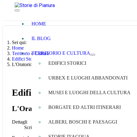
HOME
IL BLOG
Sei qui:
Home
TERRITORIO E CULTURA
Territorio e Cultura
Edifici Storici
EDIFICI STORICI
L'Oratorio della Crocetta di Cento: secoli di storia e culture
URBEX E LUOGHI ABBANDONATI
Edifici Storici
MUSEI E LUOGHI DELLA CULTURA
L'Oratorio della Crocetta di Cento: sec
BORGATE ED ALTRI ITINERARI
Dettagli
ALBERI, BOSCHI E PAESAGGI
Scritto da
Genziana Ricci
STORIE D'ACQUA