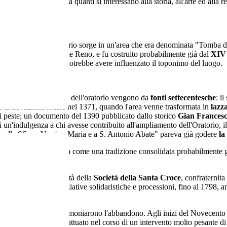
 sorprese, soprattutto a quanti si interessano alla storia, all'arte ed alla 
dizione locale, l'oratorio sorge in un'area che era denominata "Tomba 
l'antico corso del fiume Reno, e fu costruito probabilmente già dal
XIV 
i, posizionamento che potrebbe avere influenzato il toponimo del luogo.
rmazioni che abbiamo dell'oratorio vengono da
fonti settecentesche
: i
r la devozione locale nel 1371, quando l'area venne trasformata in
lazz
i peste; un documento del 1390 pubblicato dallo storico
Gian Francesc
 un'indulgenza a chi avesse contribuito all'ampliamento dell'Oratorio, il 
 alla SS.ma Vergine Maria e a S. Antonio Abate" pareva già godere
la
mento del 1495 attesta come una tradizione consolidata probabilmente g
".
atorio divenne proprietà della
Società della Santa Croce
, confraternit
ll'oratorio, come iniziative solidaristiche e processioni, fino al 1798, 
e visite pastorali ne testimoniarono l'abbandono. Agli inizi del Novecen
Mallarini
, che venne attuato nel corso di un intervento molto pesante di