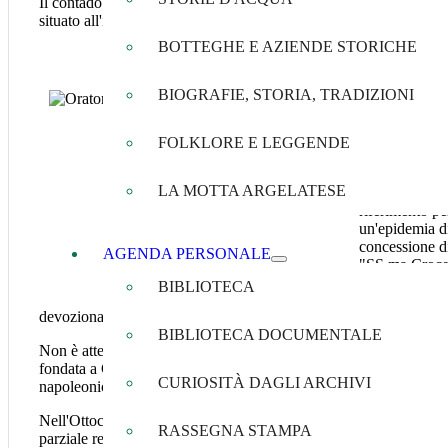
Il contado di
Cento
, in provincia di Ferrara, può riservare diverse
situato all'incrocio tra la via Penzale e la via Sant'Orsano.
BOTTEGHE E AZIENDE STORICHE
Secondo la tra
BIOGRAFIE, STORIA, TRADIZIONI
prossimità del
tracciati viar
FOLKLORE E LEGGENDE
LA MOTTA ARGELATESE
Le prime info
riferimento pe
un'epidemia d
concessione di
AGENDA PERSONALE
"SS.ma Croce,
BIBLIOTECA
Un altro docu
devozionali verso la Crocetta promosse dalla "
Società dei devoti
BIBLIOTECA DOCUMENTALE
Non è attestato esattamente da quando, ma ad un certo punto l'or
fondata a Cento nel 1454, della quale sono documentate attività ne
CURIOSITÀ DAGLI ARCHIVI
napoleonica.
Nell'Ottocento l'oratorio divenne proprietà di privati e le divers
RASSEGNA STAMPA
parziale restauro sulla base del progetto dello scultore
Marcello 