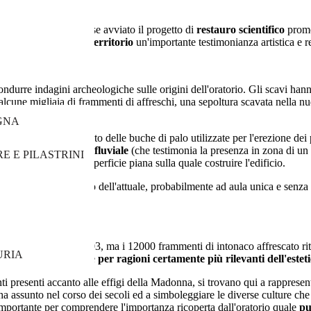
no al 2003 perché fosse avviato il progetto di
restauro scientifico
promo
ntito di
restituire al territorio
un'importante testimonianza artistica e re
ndurre indagini archeologiche sulle origini dell'oratorio. Gli scavi hann
 alcune migliaia di frammenti di affreschi, una sepoltura scavata nella 
GNA
ntito il riconoscimento delle buche di palo utilizzate per l'erezione dei p
'oratorio, di un
dosso fluviale
(che testimonia la presenza in zona di un
E E PILASTRINI
o per ottenere una superficie piana sulla quale costruire l'edificio.
tava un po' più piccolo dell'attuale, probabilmente ad aula unica e senza
o.
iodo tra il 1491 ed il 1503, ma i 12000 frammenti di intonaco affrescato rit
URIA
se iniziato ben prima e
per ragioni certamente più rilevanti dell'estet
ti presenti accanto alle effigi della Madonna, si trovano qui a rappresen
 ha assunto nel corso dei secoli ed a simboleggiare le diverse culture ch
mportante per comprendere l'importanza ricoperta dall'oratorio quale
pu