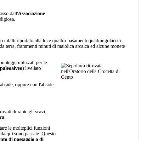
sso dall'
Associazione
ligiosa.
o infatti riportato alla luce quattro basamenti quadrangolari in
nuda terra, frammenti minuti di maiolica arcaica ed alcune monete
onteggi utilizzati per le
paleoalveo
) livellato
 abside, oppure con l'abside
rovati durante gli scavi,
ica
.
tare le molteplici funzioni
e da qui sono passate. Questo
nto di passaggio o di