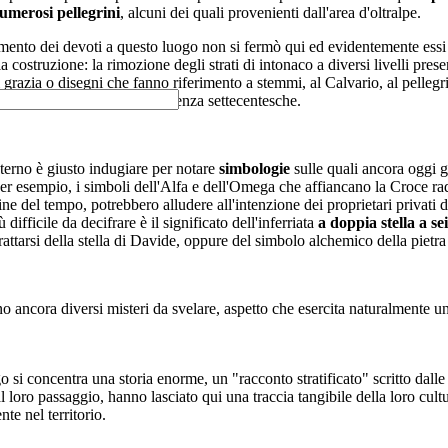
umerosi pellegrini
, alcuni dei quali provenienti dall'area d'oltralpe.
mento dei devoti a questo luogo non si fermò qui ed evidentemente essi v
la costruzione: la rimozione degli strati di intonaco a diversi livelli prese
 grazia o disegni che fanno riferimento a stemmi, al Calvario, al pelleg
ecano nomi e date, in prevalenza settecentesche.
terno è giusto indugiare per notare
simbologie
sulle quali ancora oggi gl
er esempio, i simboli dell'Alfa e dell'Omega che affiancano la Croce rad
ine del tempo, potrebbero alludere all'intenzione dei proprietari privati di
fficile da decifrare è il significato dell'inferriata
a doppia stella a se
rattarsi della stella di Davide, oppure del simbolo alchemico della pietra
no ancora diversi misteri da svelare, aspetto che esercita naturalmente u
o si concentra una storia enorme, un "racconto stratificato" scritto dalle
l loro passaggio, hanno lasciato qui una traccia tangibile della loro cul
te nel territorio.