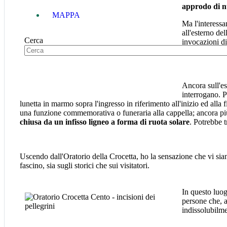
approdo di n
MAPPA
Ma l'interessa
all'esterno del
Cerca
invocazioni di
mattoni
che r
Ancora sull'es
interrogano. P
lunetta in marmo sopra l'ingresso in riferimento all'inizio ed alla f
una funzione commemorativa o funeraria alla cappella; ancora più di
chiusa da un infisso ligneo a forma di ruota solare
. Potrebbe t
Uscendo dall'Oratorio della Crocetta, ho la sensazione che vi sia
fascino, sia sugli storici che sui visitatori.
In questo luog
persone che, a
indissolubilmen