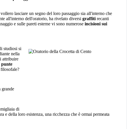
ollero lasciare un segno del loro passaggio sia all'interno che
nte all'interno dell'oratorio, ha rivelato diversi
graffiti
recanti
rinaggio e sulle pareti esterne vi sono numerose
incisioni sui
i studiosi si
iante nella
 attribuire
i punte
 filosofale?
n grande
 migliaia di
tura e della loro esistenza, una ricchezza che è ormai permeata