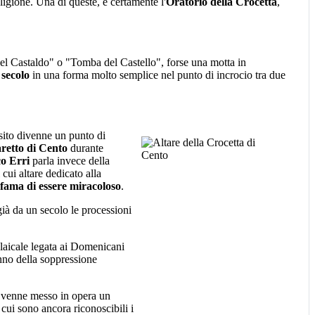
religione. Una di queste, è certamente l'
Oratorio della Crocetta
,
del Castaldo" o "Tomba del Castello", forse una motta in
secolo
in una forma molto semplice nel punto di incrocio tra due
l sito divenne un punto di
aretto di Cento
durante
o Erri
parla invece della
cui altare dedicato alla
 fama di essere miracoloso
.
ià da un secolo le processioni
a laicale legata ai Domenicani
anno della soppressione
to venne messo in opera un
 cui sono ancora riconoscibili i