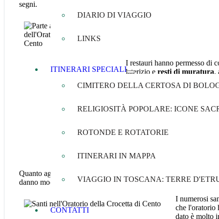
segni.
DIARIO DI VIAGGIO
Si sarebbe dovuto attendere fi
Crocetta Onlus
, che ha conse
LINKS
I restauri hanno permesso di co
ITINERARI SPECIALI
laterizio e
resti di muratura
,
del XIV secolo.
CIMITERO DELLA CERTOSA DI BOLO
Le indagini hanno inoltre conse
diverse fasi di costruzione dell
RELIGIOSITÀ POPOLARE: ICONE SACR
artificialmente con un terrapien
L'oratorio originario si presen
ROTONDE E ROTATORIE
preceduta da un muro divisori
ITINERARI IN MAPPA
Quanto agli
affreschi
, quelli visibili alle pareti risalgono al per
VIAGGIO IN TOSCANA: TERRE D'ETR
danno modo di pensare che il lavoro di decorazione parietale fos
I numerosi san
che l'oratorio
CONTATTI
dato è molto i