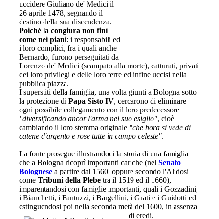
uccidere Giuliano de' Medici il
26 aprile 1478, segnando il
destino della sua discendenza.
Poiché la congiura non finì
come nei piani
: i responsabili ed
i loro complici, fra i quali anche
Bernardo, furono perseguitati da
Lorenzo de' Medici (scampato alla morte), catturati, privati
dei loro privilegi e delle loro terre ed infine uccisi nella
pubblica piazza.
I superstiti della famiglia, una volta giunti a Bologna sotto
la protezione di
Papa Sisto IV
, cercarono di eliminare
ogni possibile collegamento con il loro predecessore
"diversificando ancor l'arma nel suo esiglio"
, cioè
cambiando il loro stemma originale
"che hora si vede di
catene d'argento e rose tutte in campo celeste"
.
La fonte prosegue illustrandoci la storia di una famiglia
che a Bologna ricoprì importanti cariche (nel
Senato
Bolognese
a partire dal 1560, oppure secondo l'Alidosi
come
Tribuni della Plebe
tra il 1519 ed il 1660),
imparentandosi con famiglie importanti, quali i Gozzadini,
i Bianchetti, i Fantuzzi, i Bargellini, i Grati e i Guidotti ed
estinguendosi poi nella seconda metà del 1600, in assenza
di eredi.