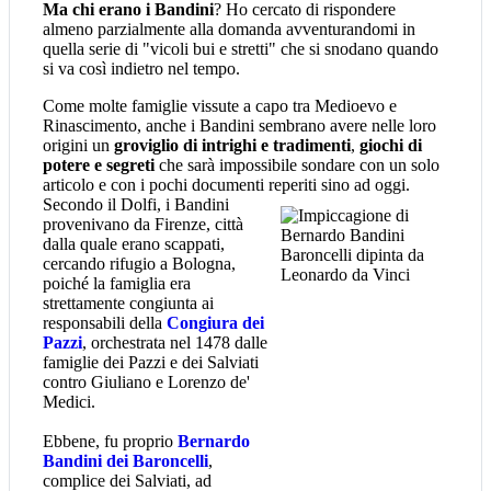
Ma chi erano i Bandini
? Ho cercato di rispondere
almeno parzialmente alla domanda avventurandomi in
quella serie di "vicoli bui e stretti" che si snodano quando
si va così indietro nel tempo.
Come molte famiglie vissute a capo tra Medioevo e
Rinascimento, anche i Bandini sembrano avere nelle loro
origini un
groviglio di intrighi e tradimenti
,
giochi di
potere e segreti
che sarà impossibile sondare con un solo
articolo e con i pochi documenti reperiti sino ad oggi.
Secondo il Dolfi, i Bandini
provenivano da Firenze, città
dalla quale erano scappati,
cercando rifugio a Bologna,
poiché la famiglia era
strettamente congiunta ai
responsabili della
Congiura dei
Pazzi
, orchestrata nel 1478 dalle
famiglie dei Pazzi e dei Salviati
contro Giuliano e Lorenzo de'
Medici.
Ebbene, fu proprio
Bernardo
Bandini dei Baroncelli
,
complice dei Salviati, ad