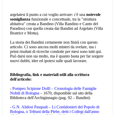
argelatesi il punto a cui voglio arrivare: c'è una
notevole
somiglianza
funzionale e concettuale, tra la "struttura
abitativa" creata a Bandino (Villa Bandino e Canto del
Paradiso) con quella creata dai Bandini ad Argelato (Villa
Beatrice e Motta).
La storia dei Bandini certamente non finirà con questo
articolo. Ci sono ancora molti misteri da svelare, ma i
primi risultati di ricerche condotte per mesi sono tutti qui.
Può darsi non sia molto, ma è quanto basta per far sorgere
nuovi dubbi, idee ed ipotesi sulle quali lavorare.
Bibliografia, link e materiali utili alla scrittura
dell'articolo:
-
Pompeo Scipione Dolfi – Cronologia delle Famiglie
Nobili di Bologna
– 1670, disponibile sul sito della
Biblioteca dell'Archiginnagio (pag. 92 – Bandini)
-
G.N. Alidosi Pasquali – Li Confalonieri del Popolo di
Bologna, o Tribuni della Plebe, detti i Collegi dall'anno