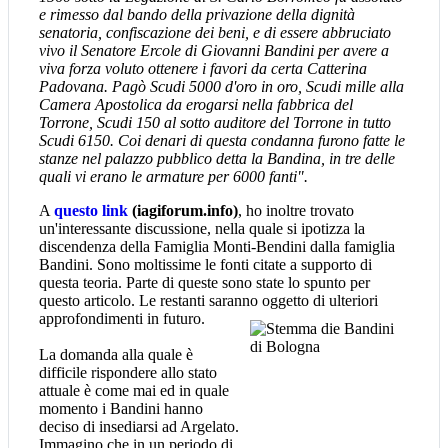
e rimesso dal bando della privazione della dignità
senatoria, confiscazione dei beni, e di essere abbruciato
vivo il Senatore Ercole di Giovanni Bandini per avere a
viva forza voluto ottenere i favori da certa Catterina
Padovana. Pagò Scudi 5000 d'oro in oro, Scudi mille alla
Camera Apostolica da erogarsi nella fabbrica del
Torrone, Scudi 150 al sotto auditore del Torrone in tutto
Scudi 6150. Coi denari di questa condanna furono fatte le
stanze nel palazzo pubblico detta la Bandina, in tre delle
quali vi erano le armature per 6000 fanti".
A
questo link
(iagiforum.info)
, ho inoltre trovato
un'interessante discussione, nella quale si ipotizza la
discendenza della Famiglia Monti-Bendini dalla famiglia
Bandini. Sono moltissime le fonti citate a supporto di
questa teoria. Parte di queste sono state lo spunto per
questo articolo. Le restanti saranno oggetto di ulteriori
approfondimenti in futuro.
La domanda alla quale è
difficile rispondere allo stato
attuale è come mai ed in quale
momento i Bandini hanno
deciso di insediarsi ad Argelato.
Immagino che in un periodo di