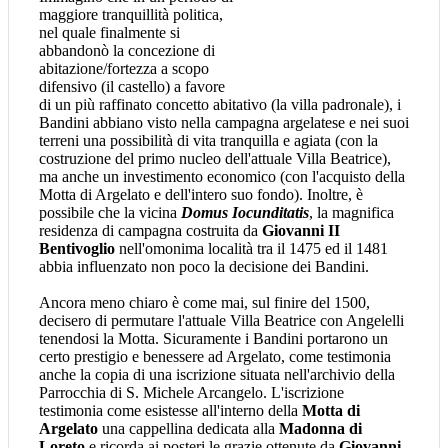
maggiore tranquillità politica,
nel quale finalmente si
abbandonò la concezione di
abitazione/fortezza a scopo
difensivo (il castello) a favore
di un più raffinato concetto abitativo (la villa padronale), i
Bandini abbiano visto nella campagna argelatese e nei suoi
terreni una possibilità di vita tranquilla e agiata (con la
costruzione del primo nucleo dell'attuale Villa Beatrice),
ma anche un investimento economico (con l'acquisto della
Motta di Argelato e dell'intero suo fondo). Inoltre, è
possibile che la vicina
Domus Iocunditatis
, la magnifica
residenza di campagna costruita da
Giovanni II
Bentivoglio
nell'omonima località tra il 1475 ed il 1481
abbia influenzato non poco la decisione dei Bandini.
Ancora meno chiaro è come mai, sul finire del 1500,
decisero di permutare l'attuale Villa Beatrice con Angelelli
tenendosi la Motta. Sicuramente i Bandini portarono un
certo prestigio e benessere ad Argelato, come testimonia
anche la copia di una iscrizione situata nell'archivio della
Parrocchia di S. Michele Arcangelo. L'iscrizione
testimonia come esistesse all'interno della
Motta di
Argelato
una cappellina dedicata alla
Madonna di
Loreto
e ricorda ai posteri le grazie ottenute da
Giovanni