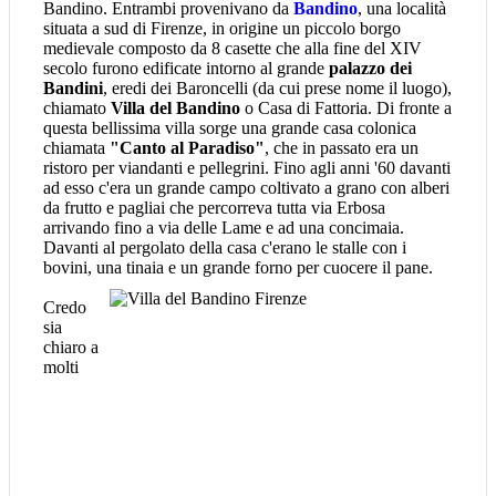
Bandino. Entrambi provenivano da
Bandino
, una località
situata a sud di Firenze, in origine un piccolo borgo
medievale composto da 8 casette che alla fine del XIV
secolo furono edificate intorno al grande
palazzo dei
Bandini
, eredi dei Baroncelli (da cui prese nome il luogo),
chiamato
Villa del Bandino
o Casa di Fattoria. Di fronte a
questa bellissima villa sorge una grande casa colonica
chiamata
"Canto al Paradiso"
, che in passato era un
ristoro per viandanti e pellegrini. Fino agli anni '60 davanti
ad esso c'era un grande campo coltivato a grano con alberi
da frutto e pagliai che percorreva tutta via Erbosa
arrivando fino a via delle Lame e ad una concimaia.
Davanti al pergolato della casa c'erano le stalle con i
bovini, una tinaia e un grande forno per cuocere il pane.
Credo
sia
chiaro a
molti