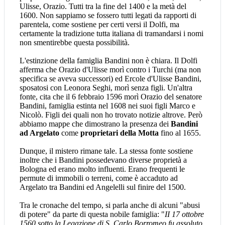
Ulisse, Orazio. Tutti tra la fine del 1400 e la metà del
1600. Non sappiamo se fossero tutti legati da rapporti di
parentela, come sostiene per certi versi il Dolfi, ma
certamente la tradizione tutta italiana di tramandarsi i nomi
non smentirebbe questa possibilità.
L'estinzione della famiglia Bandini non è chiara. Il Dolfi
afferma che Orazio d'Ulisse morì contro i Turchi (ma non
specifica se aveva successori) ed Ercole d'Ulisse Bandini,
sposatosi con Leonora Seghi, morì senza figli. Un'altra
fonte, cita che il 6 febbraio 1596 morì Orazio del senatore
Bandini, famiglia estinta nel 1608 nei suoi figli Marco e
Nicolò. Figli dei quali non ho trovato notizie altrove. Però
abbiamo mappe che dimostrano la presenza dei
Bandini
ad Argelato
come
proprietari della Motta
fino al 1655.
Dunque, il mistero rimane tale. La stessa fonte sostiene
inoltre che i Bandini possedevano diverse proprietà a
Bologna ed erano molto influenti. Erano frequenti le
permute di immobili o terreni, come è accaduto ad
Argelato tra Bandini ed Angelelli sul finire del 1500.
Tra le cronache del tempo, si parla anche di alcuni "abusi
di potere" da parte di questa nobile famiglia: "
II 17 ottobre
1560 sotto la Legazione di S. Carlo Borromeo fu assoluto