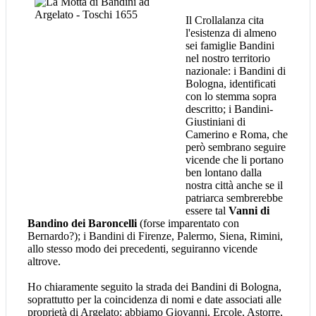
Il Crollalanza cita
l'esistenza di almeno
sei famiglie Bandini
nel nostro territorio
nazionale: i Bandini di
Bologna, identificati
con lo stemma sopra
descritto; i Bandini-
Giustiniani di
Camerino e Roma, che
però sembrano seguire
vicende che li portano
ben lontano dalla
nostra città anche se il
patriarca sembrerebbe
essere tal
Vanni di
Bandino dei Baroncelli
(forse imparentato con
Bernardo?); i Bandini di Firenze, Palermo, Siena, Rimini,
allo stesso modo dei precedenti, seguiranno vicende
altrove.
Ho chiaramente seguito la strada dei Bandini di Bologna,
soprattutto per la coincidenza di nomi e date associati alle
proprietà di Argelato: abbiamo Giovanni, Ercole, Astorre,