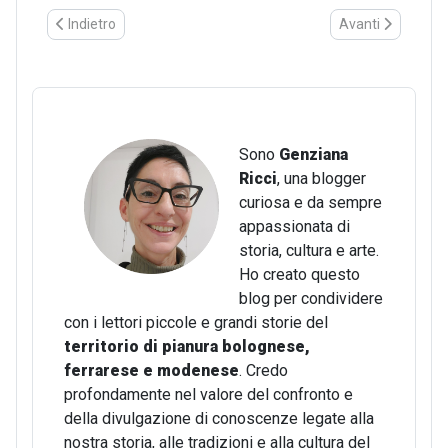
Articolo precedente: S. Giorgio di Vizzano, Sasso Marconi: c'er
Articolo successi
Indietro
Avanti
Sono
Genziana
Ricci
, una blogger
curiosa e da sempre
appassionata di
storia, cultura e arte.
Ho creato questo
blog per condividere
con i lettori piccole e grandi storie del
territorio di pianura bolognese,
ferrarese e modenese
. Credo
profondamente nel valore del confronto e
della divulgazione di conoscenze legate alla
nostra storia, alle tradizioni e alla cultura del