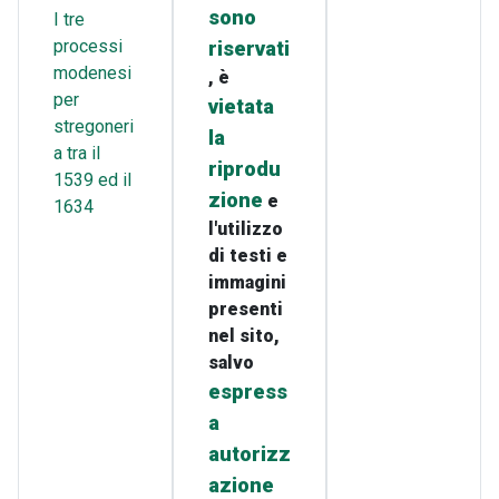
sono
I tre
processi
riservati
modenesi
, è
per
vietata
stregoneri
la
a tra il
riprodu
1539 ed il
zione
e
1634
l'utilizzo
di testi e
immagini
presenti
nel sito,
salvo
espress
a
autorizz
azione