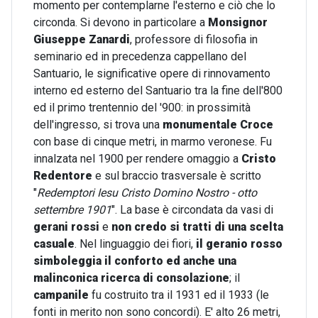
momento per contemplarne l'esterno e ciò che lo
circonda. Si devono in particolare a
Monsignor
Giuseppe Zanardi
, professore di filosofia in
seminario ed in precedenza cappellano del
Santuario, le significative opere di rinnovamento
interno ed esterno del Santuario tra la fine dell'800
ed il primo trentennio del '900: in prossimità
dell'ingresso, si trova una
monumentale Croce
con base di cinque metri, in marmo veronese. Fu
innalzata nel 1900 per rendere omaggio a
Cristo
Redentore
e sul braccio trasversale è scritto
"
Redemptori Iesu Cristo Domino Nostro - otto
settembre 1901
". La base è circondata da vasi di
gerani rossi
e
non credo si tratti di una scelta
casuale
. Nel linguaggio dei fiori,
il geranio rosso
simboleggia il conforto ed anche una
malinconica ricerca di consolazione
; il
campanile
fu costruito tra il 1931 ed il 1933 (le
fonti in merito non sono concordi). E' alto 26 metri,