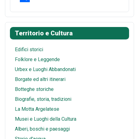
o
e
d
a
m
S
o
r
i
t
a
h
k
e
t
s
i
a
Territorio e Cultura
s
A
l
r
t
p
e
Edifici storici
p
Folklore e Leggende
Urbex e Luoghi Abbandonati
Borgate ed altri itinerari
Botteghe storiche
Biografie, storia, tradizioni
La Motta Argelatese
Musei e Luoghi della Cultura
Alberi, boschi e paesaggi
Storie d'acqua