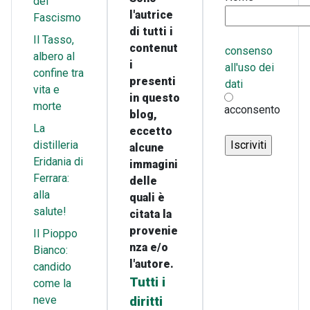
del
l'autrice
Fascismo
di tutti i
Il Tasso,
contenut
consenso
albero al
i
all'uso dei
confine tra
presenti
dati
vita e
in questo
morte
acconsento
blog,
La
eccetto
distilleria
alcune
Eridania di
immagini
Ferrara:
delle
alla
quali è
salute!
citata la
provenie
Il Pioppo
nza e/o
Bianco:
l'autore.
candido
Tutti i
come la
neve
diritti