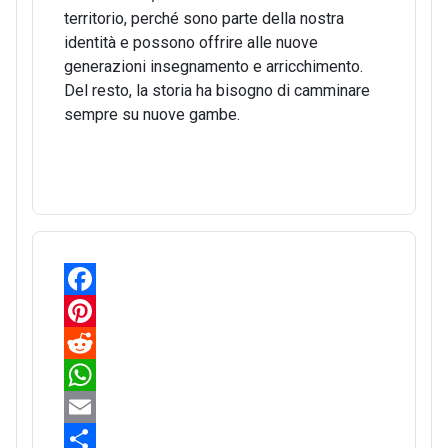
territorio, perché sono parte della nostra
identità e possono offrire alle nuove
generazioni insegnamento e arricchimento.
Del resto, la storia ha bisogno di camminare
sempre su nuove gambe.
F
a
P
c
i
R
e
n
e
W
b
t
d
h
E