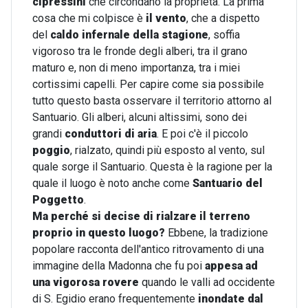
cipressini
che circondano la proprietà. La prima
cosa che mi colpisce è
il vento
, che a dispetto
del
caldo infernale della stagione
, soffia
vigoroso tra le fronde degli alberi, tra il grano
maturo e, non di meno importanza, tra i miei
cortissimi capelli. Per capire come sia possibile
tutto questo basta osservare il territorio attorno al
Santuario. Gli alberi, alcuni altissimi, sono dei
grandi
conduttori di aria
. E poi c'è il piccolo
poggio
, rialzato, quindi più esposto al vento, sul
quale sorge il Santuario. Questa è la ragione per la
quale il luogo è noto anche come
Santuario del
Poggetto
.
Ma perché si decise di rialzare il terreno
proprio in questo luogo?
Ebbene, la tradizione
popolare racconta dell'antico ritrovamento di una
immagine della Madonna che fu poi
appesa ad
una vigorosa rovere
quando le valli ad occidente
di S. Egidio erano frequentemente
inondate dal