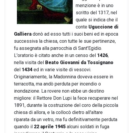
menzione è in uno
scritto del 1317, nel
quale si indica che il
conte
Uguccione di
Galliera
donò ad esso tutti i suoi beni ed in epoca
successiva la chiesa, con tutte le sue pertinenze,
fu assegnata alla parrocchia di Sant'Egidio.
L'oratorio è citato anche in un censo del
1426
,
nella visita del
Beato Giovanni da Tossignano
del
1434
ed in varie visite di vescovi.
Originariamente, la Madonnina doveva essere in
terracotta, ma andò perduta per incendio o
inondazione. La rovere non ebbe un destino
migliore: il Rettore Don Lupi la fece recuperare nel
1891, durante la costruzione del coro della piccola
chiesa di allora, e la collocò dietro all'altare
riparata da un vetro, ma fu definitivamente perduta
quando il
22 aprile 1945
alcuni soldati in fuga