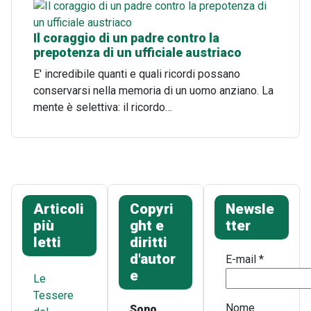
Il coraggio di un padre contro la
prepotenza di un ufficiale austriaco
E' incredibile quanti e quali ricordi possano
conservarsi nella memoria di un uomo anziano. La
mente è selettiva: il ricordo…
Articoli
Copyri
Newsle
più
ght e
tter
letti
diritti
d'autor
E-mail
*
e
Le
Tessere
Nome
Sono