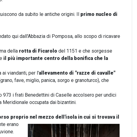
scono da subito le antiche origini. Il
primo nucleo di
andato qui dall'Abbazia di Pomposa, allo scopo di ricavare
ima della
rotta di Ficarolo
del 1151 e che sorgesse
me
il più importante centro della bonifica che la
ai viandanti, per l'
allevamento di "razze di cavalle"
(grano, fave, miglio, panica, sorgo e granoturco), che
no 973 i frati Benedettini di Caselle accolsero per undici
a Meridionale occupata dai bizantini.
corso proprio nel mezzo
dell'isola in cui si trovava il
nte erano
uvione.