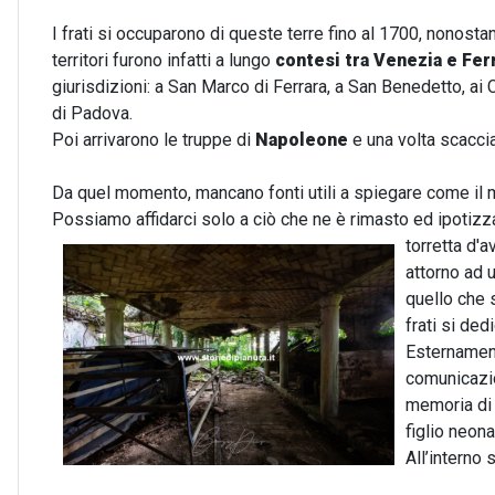
I frati si occuparono di queste terre fino al 1700, nonost
territori furono infatti a lungo
contesi tra Venezia e Fer
giurisdizioni: a San Marco di Ferrara, a San Benedetto, ai
di Padova.
Poi arrivarono le truppe di
Napoleone
e una volta scacciat
Da quel momento, mancano fonti utili a spiegare come il 
Possiamo affidarci solo a ciò che ne è rimasto ed ipotiz
torretta d'a
attorno ad u
quello che 
frati si ded
Esternament
comunicazi
memoria di 
figlio neon
All’interno