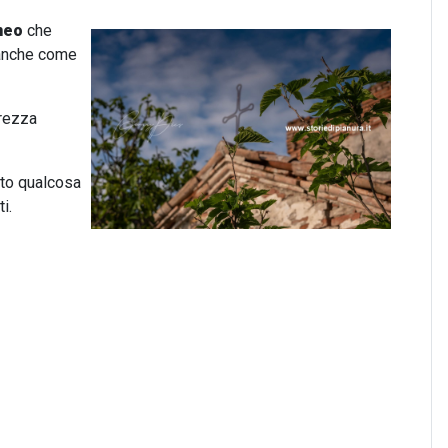
neo
che
o anche come
brezza
ito qualcosa
i.