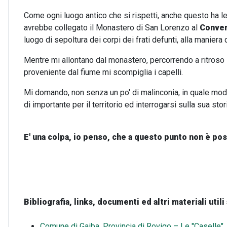
Come ogni luogo antico che si rispetti, anche questo ha le
avrebbe collegato il Monastero di San Lorenzo al
Conven
luogo di sepoltura dei corpi dei frati defunti, alla maniera
Mentre mi allontano dal monastero, percorrendo a ritroso 
proveniente dal fiume mi scompiglia i capelli.
Mi domando, non senza un po' di malinconia, in quale mod
di importante per il territorio ed interrogarsi sulla sua stor
E' una
colpa, io penso, che a questo punto non è possi
Bibliografia, links, documenti ed altri materiali utili 
Comune di Gaiba, Provincia di Rovigo – Le "Caselle"