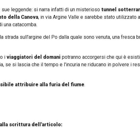
 sue leggende: si narra infatti di un misterioso
tunnel sotterra
to della Canova
, in via Argine Valle e sarebbe stato utilizzat
 di una catacomba.
la strada sull'argine del Po dalla quale sono venuta, una fresca 
o i
viaggiatori del domani
potranno accorgersi che qui è esist
ia, se si lascia che il tempo e l'incuria ne riducano in polvere i rest
bile attribuire alla furia del fiume
.
alla scrittura dell'articolo: