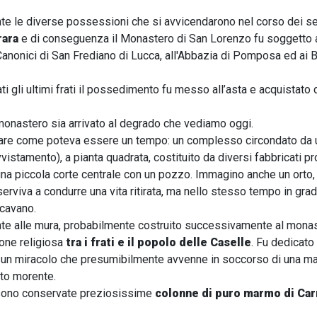
ante le diverse possessioni che si avvicendarono nel corso dei se
rara
e di conseguenza il Monastero di San Lorenzo fu soggetto 
 Canonici di San Frediano di Lucca, all'Abbazia di Pomposa ed ai 
i gli ultimi frati il possedimento fu messo all’asta e acquistato d
monastero sia arrivato al degrado che vediamo oggi.
zare come poteva essere un tempo: un complesso circondato da u
vvistamento), a pianta quadrata, costituito da diversi fabbricati p
na piccola corte centrale con un pozzo. Immagino anche un orto, il 
serviva a condurre una vita ritirata, ma nello stesso tempo in gra
icavano.
e alle mura, probabilmente costruito successivamente al monas
one religiosa
tra i frati e il popolo delle Caselle
. Fu dedicato
un miracolo che presumibilmente avvenne in soccorso di una madre
ato morente.
 sono conservate preziosissime
colonne di puro marmo di Car