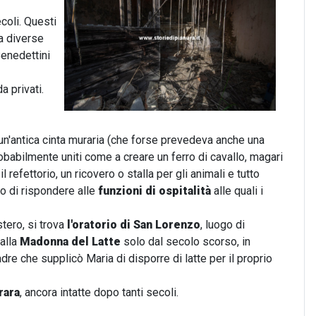
coli. Questi
a diverse
Benedettini
a privati.
n'antica cinta muraria (che
forse prevedeva anche una
robabilmente uniti come a creare un ferro di cavallo, magari
refettorio, un ricovero o stalla per gli animali e tutto
do di rispondere alle
funzioni di ospitalità
alle quali i
tero, si trova
l'oratorio di San Lorenzo
, luogo di
 alla
Madonna del Latte
solo dal secolo scorso, in
 che supplicò Maria di disporre di latte per il proprio
rara
, ancora intatte dopo tanti secoli.