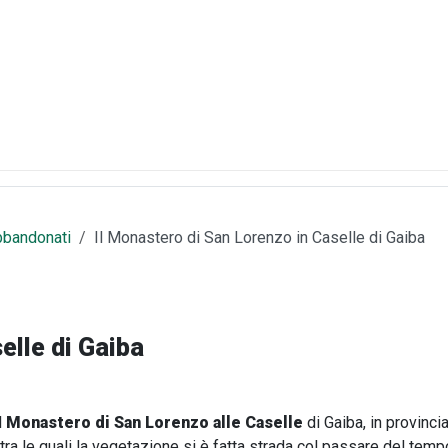
bbandonati
Il Monastero di San Lorenzo in Caselle di Gaiba
elle di Gaiba
l
Monastero di San Lorenzo alle Caselle
di Gaiba, in provinc
a le quali la vegetazione si è fatta strada col passare del temp