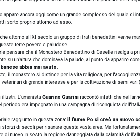
o appare ancora oggi come un grande complesso del quale si intui
atti sorto proprio attorno ad esso.
 che attorno all'XI secolo un gruppo di frati benedettini venne m
a queste terre povere e paludose.
ole pensare che il Monastero Benedettino di Caselle risalga a pr
te su un'altura che dominava la palude, al punto da apparire co
ibanese abbia mai avuto.
to, il monastero si distinse per la vita religiosa, per l'accoglienza 
i veterinari di grande interesse e per la coltivazione di semi vari 
illustri. L'umanista
Guarino Guarini
raccontò infatti che nell'an
el periodo era impegnato in una campagna di riconquista dell'Itali
oriale raggiunto in questa zona:
il fiume Po si creò un nuovo 
i sforzi di secoli per risanare questa vasta area. Ma fortunatame
re di nuovo in sesto la regione danneggiata dalla calamità dell’all