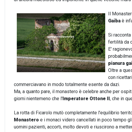
Il Monaster
Gaiba
è inf
Si racconta
fertilità d
E' ragionev
probabilmen
pianura ga
Oltre a ques
con ricettar
commerciavano in modo totalmente esente da dazi.
Ma, a quanto pare, il monastero è celebre anche per ospiti 
giorni nientemeno che l'
Imperatore Ottone II
, che in qu
La rotta di Ficarolo mutò completamente l'equilibrio territ
Monastero
e i monaci videro cancellati in poco tempo gl
uomini pazienti, accorti, molto devoti e riuscirono a mette